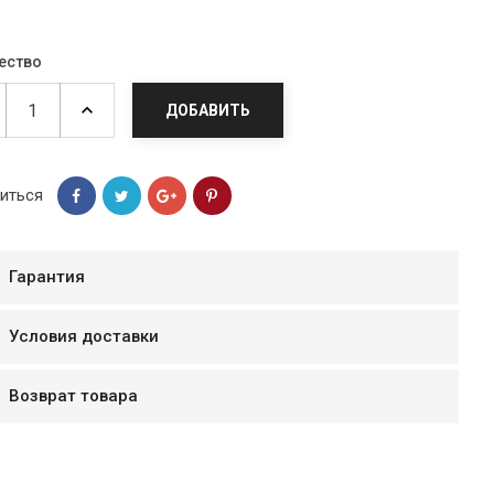
ество
ДОБАВИТЬ
иться
Гарантия
Условия доставки
мур B.Д.
тзывчивый персонал.
Возврат товара
аказ и доставляют
быстро. Покупал мясо
ясо свежее. Очень
уду покупать ещё.