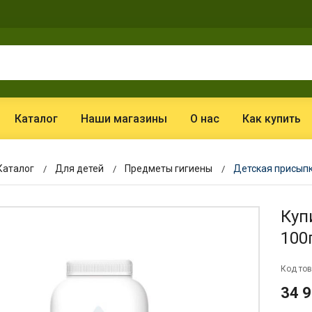
Каталог
Наши магазины
О нас
Как купить
Каталог
Для детей
Предметы гигиены
Детская присыпк
Куп
100
Код тов
34 