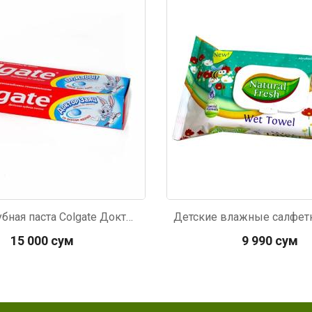
601
Код: 4191
Детская зубная паста Colgate Доктор Заяц со вкусом жвачки 50мл
15 000 сум
9 990 сум