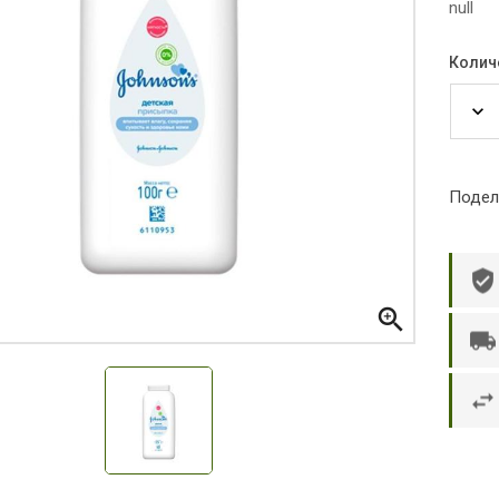
null
Колич
Подел

р П.
Ольга Кузяева
Ти
 в указанное
Лежу в больнице, сделала заказ, все
Вежливый и о
этаж без лифта,
привезли раньше назначенного
Оформляют з
и. Всё хорошо
времени. Курьер Анвар, спасибо ему!
максимально 
е и вкусное.
и овощи. М
доволен. Б