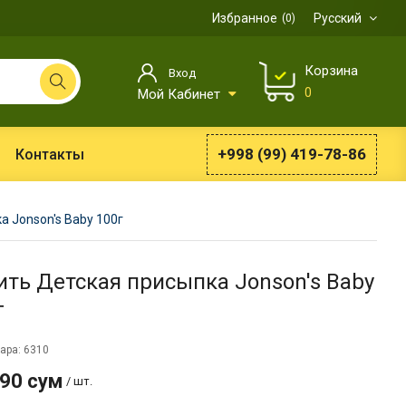
Избранное
Русский
0
Корзина
Вход
0
Мой Кабинет
+998 (99) 419-78-86
Контакты
а Jonson's Baby 100г
ить Детская присыпка Jonson's Baby
г
ара: 6310
990 сум
/ шт.