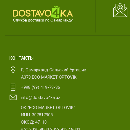
КОНТАКТЫ
Г, Самарканд Сельский Урташик
А378 ECO MARKET OPTOVIK
+998 (99) 419-78-86
info@dostavo4ka.uz
OK "ECO MARKET OPTOVIK"
ИНН: 307817908
ОКЭД: 47110
р/с: 2020 8000 9052 9132 8001