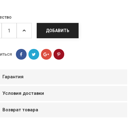
ество
ДОБАВИТЬ
иться
Гарантия
Условия доставки
мур B.Д.
тзывчивый персонал.
Возврат товара
аказ и доставляют
быстро. Покупал мясо
ясо свежее. Очень
уду покупать ещё.