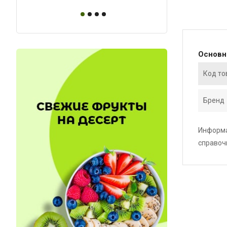
Основ
Код то
Бренд
Информа
справоч