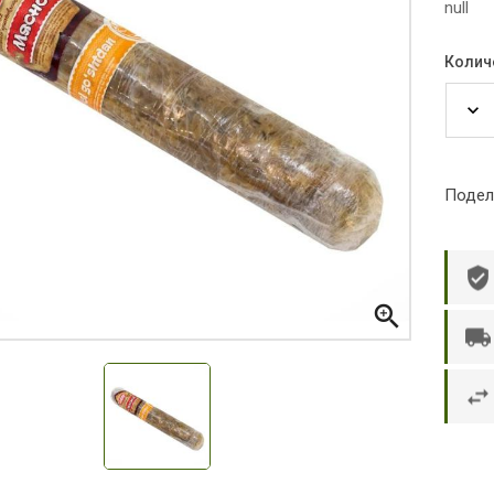
null
Колич
Подел

р П.
Ольга Кузяева
Ти
 в указанное
Лежу в больнице, сделала заказ, все
Вежливый и о
этаж без лифта,
привезли раньше назначенного
Оформляют з
и. Всё хорошо
времени. Курьер Анвар, спасибо ему!
максимально 
е и вкусное.
и овощи. М
доволен. Б