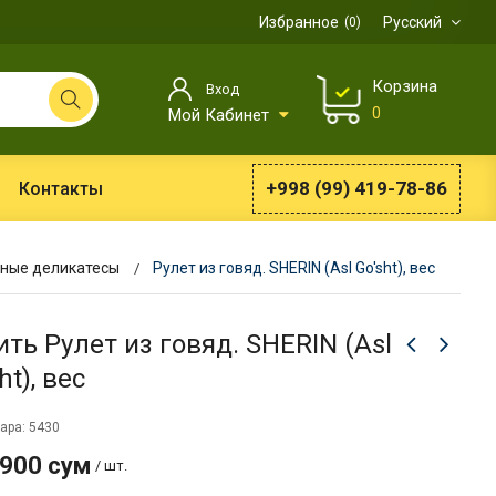
Избранное
Русский
0
Корзина
Вход
0
Мой Кабинет
+998 (99) 419-78-86
Контакты
ные деликатесы
Рулет из говяд. SHERIN (Asl Go'sht), вес
ить Рулет из говяд. SHERIN (Asl
ht), вес
ара: 5430
 900 сум
/ шт.