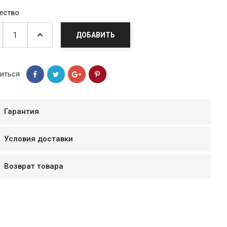
ество
ДОБАВИТЬ
иться
Гарантия
Условия доставки
мур B.Д.
Возврат товара
тзывчивый персонал.
аказ и доставляют
быстро. Покупал мясо
ясо свежее. Очень
уду покупать ещё.