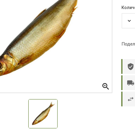
Колич
Подел

р П.
Ольга Кузяева
Ти
 в указанное
Лежу в больнице, сделала заказ, все
Вежливый и о
этаж без лифта,
привезли раньше назначенного
Оформляют з
и. Всё хорошо
времени. Курьер Анвар, спасибо ему!
максимально 
е и вкусное.
и овощи. М
доволен. Б