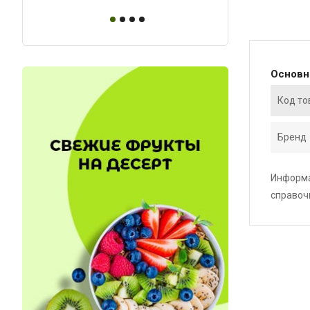
Основ
Код то
Бренд
Информа
справоч