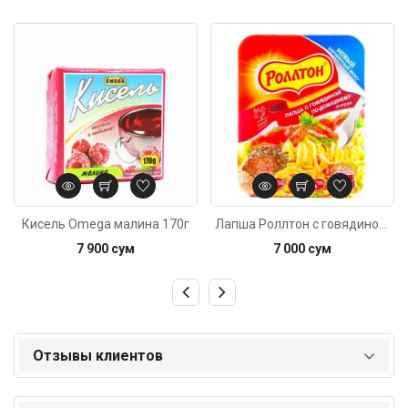
Код: 2572
Код: 4946
Кисель Omega малина 170г
Лапша Роллтон с говядиной острой 90г
7 900 сум
7 000 сум
Отзывы клиентов