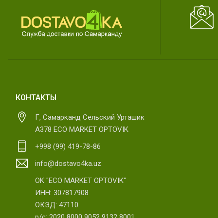
КОНТАКТЫ
Г, Самарканд Сельский Урташик
А378 ECO MARKET OPTOVIK
+998 (99) 419-78-86
info@dostavo4ka.uz
OK "ECO MARKET OPTOVIK"
ИНН: 307817908
ОКЭД: 47110
р/с: 2020 8000 9052 9132 8001