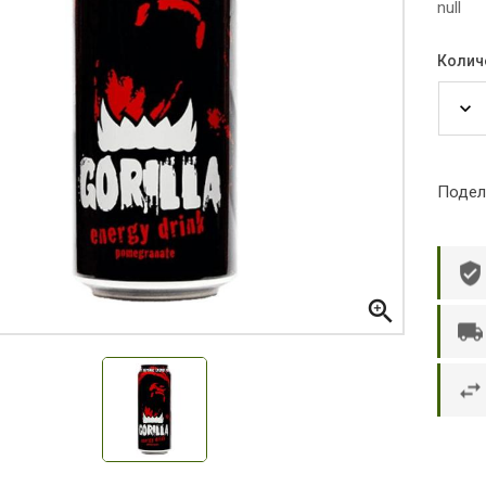
null
Колич
Подел

р П.
Ольга Кузяева
Ти
 в указанное
Лежу в больнице, сделала заказ, все
Вежливый и о
этаж без лифта,
привезли раньше назначенного
Оформляют з
и. Всё хорошо
времени. Курьер Анвар, спасибо ему!
максимально 
е и вкусное.
и овощи. М
доволен. Б