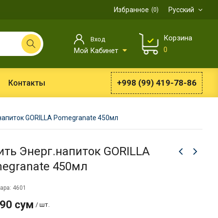
Избранное
Русский
0
Корзина
Вход
0
Мой Кабинет
+998 (99) 419-78-86
Контакты
напиток GORILLA Pomegranate 450мл
ить Энерг.напиток GORILLA
egranate 450мл
ара: 4601
990 сум
/ шт.