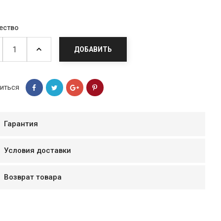
ество
ДОБАВИТЬ
иться
Гарантия
Условия доставки
мур B.Д.
тзывчивый персонал.
Возврат товара
аказ и доставляют
быстро. Покупал мясо
ясо свежее. Очень
уду покупать ещё.