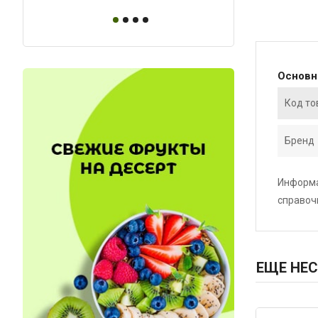
Основ
Код то
Бренд
Информа
справоч
ЕЩЕ НЕС