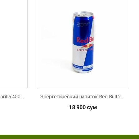
Новинка
Код: 6054
Энергетический напиток Gorilla 450мл
Энергетический напиток Red Bull 250мл
18 900 сум