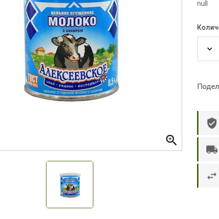
null
Колич
Подел

р П.
Ольга Кузяева
Ти
 в указанное
Лежу в больнице, сделала заказ, все
Вежливый и о
этаж без лифта,
привезли раньше назначенного
Оформляют з
и. Всё хорошо
времени. Курьер Анвар, спасибо ему!
максимально 
е и вкусное.
и овощи. М
доволен. Б