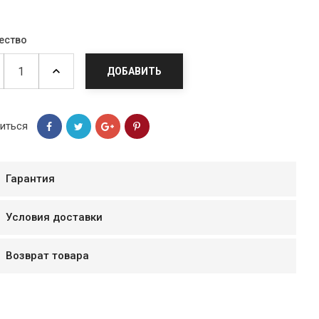
ество
ДОБАВИТЬ
иться
Гарантия
Условия доставки
мур B.Д.
тзывчивый персонал.
Возврат товара
аказ и доставляют
быстро. Покупал мясо
ясо свежее. Очень
уду покупать ещё.