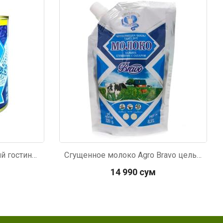
Код: 2982
Сгущённое молоко Русский гостинец 370г
Сгущенное молоко Agro Bravo цельное с сахаром 320г
14 990 сум