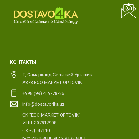
КОНТАКТЫ
Г, Самарканд Сельский Урташик
А378 ECO MARKET OPTOVIK
+998 (99) 419-78-86
info@dostavo4ka.uz
OK "ECO MARKET OPTOVIK"
ИНН: 307817908
ОКЭД: 47110
р/с: 2020 8000 9052 9132 8001