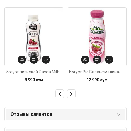
Код: 4438
Код: 4810
Йогурт питьевой Panda Milky малина 1% 330г
Йогурт Bio Баланс малина-шиповник 1,2% 310г
8 990 сум
12 990 сум
Отзывы клиентов