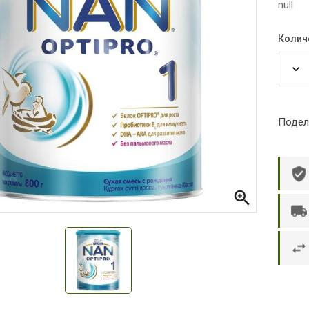
null
Колич
Подел

р П.
Ольга Кузяева
Ти
 в указанное
Лежу в больнице, сделала заказ, все
Вежливый и о
этаж без лифта,
привезли раньше назначенного
Оформляют з
и. Всё хорошо
времени. Курьер Анвар, спасибо ему!
максимально 
е и вкусное.
и овощи. М
доволен. Б