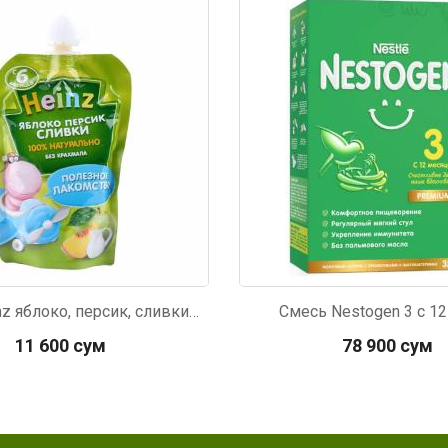
682
Код: 4588
Пюре Heinz яблоко, персик, сливки с 6м 90г
Смесь Nestogen 3 с 1
11 600 сум
78 900 сум