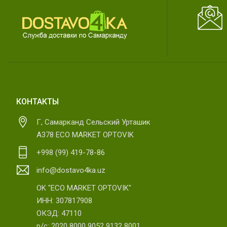
КОНТАКТЫ
Г, Самарканд Сельский Урташик
А378 ECO MARKET OPTOVIK
+998 (99) 419-78-86
info@dostavo4ka.uz
OK "ECO MARKET OPTOVIK"
ИНН: 307817908
ОКЭД: 47110
р/с: 2020 8000 9052 9132 8001