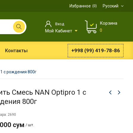
Избранное
Русский
0
Корзина
Вход
0
Мой Кабинет
+998 (99) 419-78-86
Контакты
 1 с рождения 800г
ить Смесь NAN Optipro 1 с
дения 800г
ара: 2690
 000 сум
/ шт.