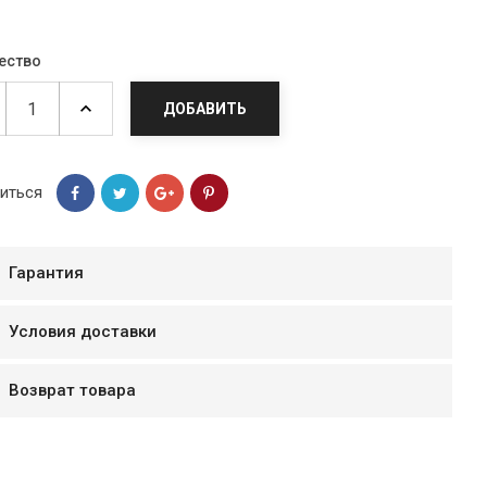
ество
ДОБАВИТЬ
иться
Гарантия
Условия доставки
мур B.Д.
тзывчивый персонал.
Возврат товара
аказ и доставляют
быстро. Покупал мясо
ясо свежее. Очень
уду покупать ещё.