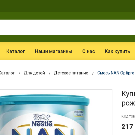
Каталог
Наши магазины
О нас
Как купить
Каталог
Для детей
Детское питание
Смесь NAN Optipro
Куп
рож
Код тов
217