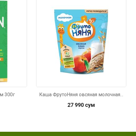
Код: 746
2м 300г
Каша ФрутоНяня овсяная молочная с персиком с 5м 200г
27 990 сум