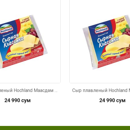
600
Код: 3600
Сыр плавленый Hochland Маасдам 150г
24 990 сум
24 990 сум