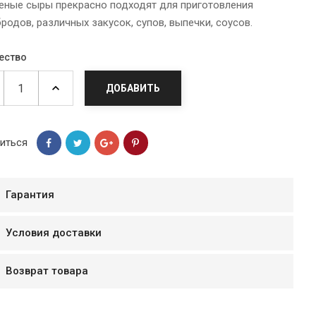
еные сыры прекрасно подходят для приготовления
родов, различных закусок, супов, выпечки, соусов.
ество
ДОБАВИТЬ
иться
Гарантия
мур B.Д.
Условия доставки
тзывчивый персонал.
аказ и доставляют
Возврат товара
быстро. Покупал мясо
ясо свежее. Очень
уду покупать ещё.