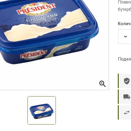
Плавл
бутерб
Колич
Подел

р П.
Ольга Кузяева
Ти
 в указанное
Лежу в больнице, сделала заказ, все
Вежливый и о
этаж без лифта,
привезли раньше назначенного
Оформляют з
и. Всё хорошо
времени. Курьер Анвар, спасибо ему!
максимально 
е и вкусное.
и овощи. М
доволен. Б