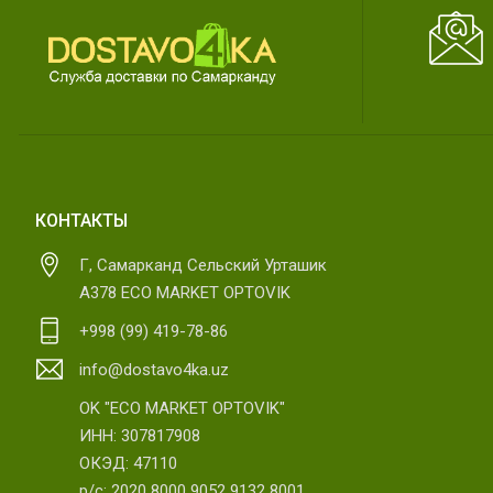
КОНТАКТЫ
Г, Самарканд Сельский Урташик
А378 ECO MARKET OPTOVIK
+998 (99) 419-78-86
info@dostavo4ka.uz
OK "ECO MARKET OPTOVIK"
ИНН: 307817908
ОКЭД: 47110
р/с: 2020 8000 9052 9132 8001