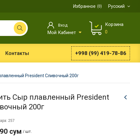
Избранное
Русский
0
Корзина
Вход
0
Мой Кабинет
+998 (99) 419-78-86
Контакты
плавленный President Сливочный 200г
ить Сыр плавленный President
вочный 200г
ара: 257
990 сум
/ шт.