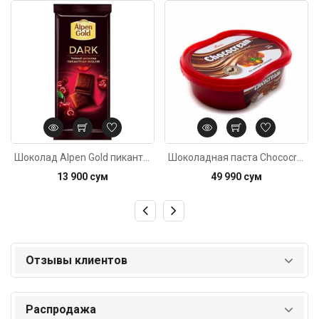
Код: 5998
Код: 129
Шоколад Alpen Gold пикантная вишня 85г
Шоколадная паста Chococream c орехом 600г
13 900 сум
49 990 сум
Отзывы клиентов
Распродажа