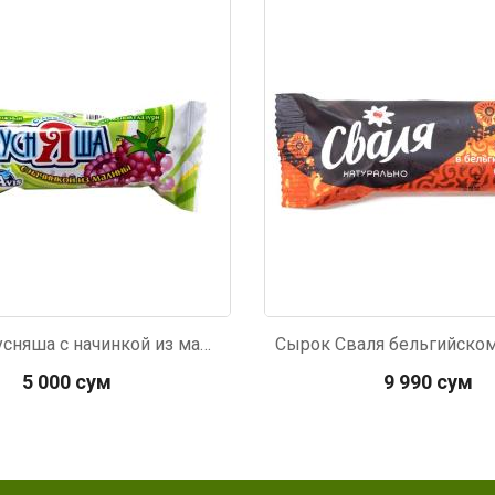
603
Код: 4802
Сырок Вкусняша с начинкой из малины 45г
5 000 сум
9 990 сум