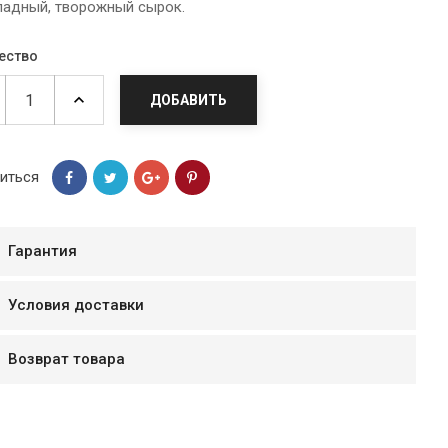
адный, творожный cырок.
ество
ДОБАВИТЬ
иться
Гарантия
Условия доставки
мур B.Д.
тзывчивый персонал.
Возврат товара
аказ и доставляют
быстро. Покупал мясо
ясо свежее. Очень
уду покупать ещё.