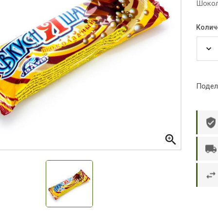
Шокол
Колич
Подел

р П.
Ольга Кузяева
Ти
 в указанное
Лежу в больнице, сделала заказ, все
Вежливый и о
этаж без лифта,
привезли раньше назначенного
Оформляют з
и. Всё хорошо
времени. Курьер Анвар, спасибо ему!
максимально 
е и вкусное.
и овощи. М
доволен. Б