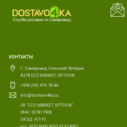
КОНТАКТЫ
Г, Самарканд Сельский Урташик
А378 ECO MARKET OPTOVIK
+998 (99) 419-78-86
info@dostavo4ka.uz
OK "ECO MARKET OPTOVIK"
ИНН: 307817908
ОКЭД: 47110
р/с: 2020 8000 9052 9132 8001