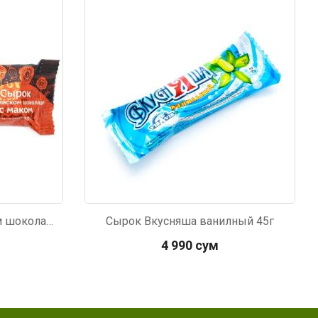
Код: 3761
Сырок Сваля бельгийском шоколаде с маком 40г
Сырок Вкусняша ванилный 45г
4 990 сум