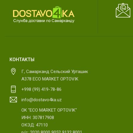
КОНТАКТЫ
Г, Самарканд Сельский Урташик
А378 ECO MARKET OPTOVIK
+998 (99) 419-78-86
info@dostavo4ka.uz
OK "ECO MARKET OPTOVIK"
ИНН: 307817908
ОКЭД: 47110
р/с: 2020 8000 9052 9132 8001