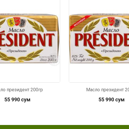
470
Код: 6448
ло президент 200гр
Масло президент 2
55 990 сум
55 990 сум