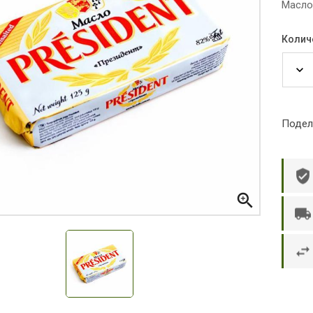
Масло
Колич
Подел

р П.
Ольга Кузяева
Ти
 в указанное
Лежу в больнице, сделала заказ, все
Вежливый и о
этаж без лифта,
привезли раньше назначенного
Оформляют з
и. Всё хорошо
времени. Курьер Анвар, спасибо ему!
максимально 
е и вкусное.
и овощи. М
доволен. Б