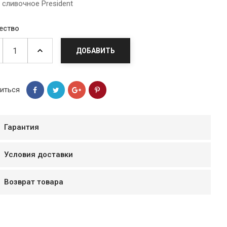
 сливочное President
ество
ДОБАВИТЬ
иться
Гарантия
Условия доставки
мур B.Д.
тзывчивый персонал.
Возврат товара
аказ и доставляют
быстро. Покупал мясо
ясо свежее. Очень
уду покупать ещё.