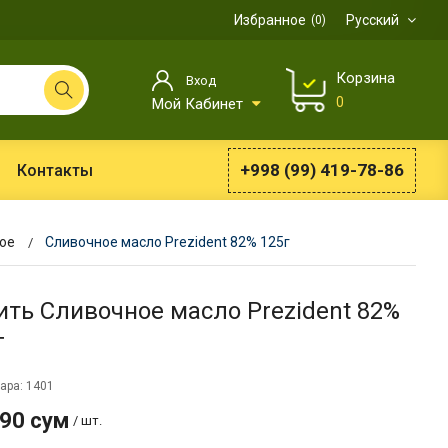
Избранное
Русский
0
Корзина
Вход
0
Мой Кабинет
+998 (99) 419-78-86
Контакты
ое
Cливочное масло Prezident 82% 125г
ить Cливочное масло Prezident 82%
г
ара: 1401
990 сум
/ шт.