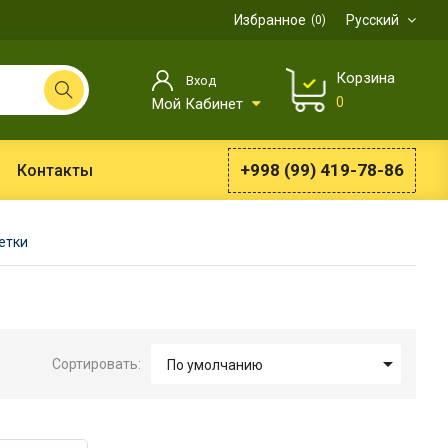
Избранное
Русский
0
Корзина
Вход
0
Мой Кабинет
+998 (99) 419-78-86
Контакты
етки

Сортировать:
По умолчанию