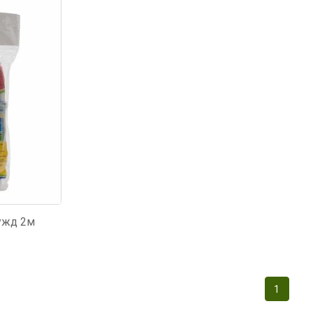
ужд 2м
1