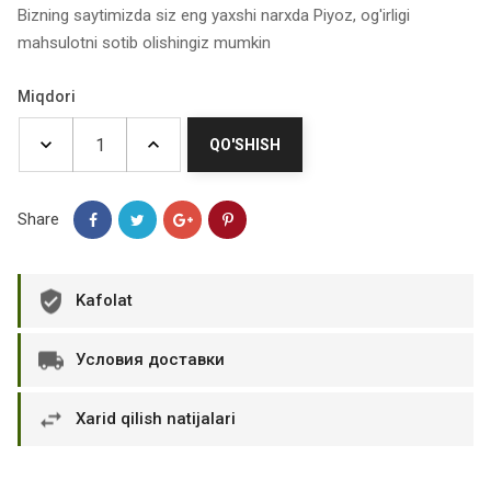
Bizning saytimizda siz eng yaxshi narxda Piyoz, og'irligi
mahsulotni sotib olishingiz mumkin
Miqdori
QO'SHISH
Share
Kafolat
Условия доставки
Xarid qilish natijalari