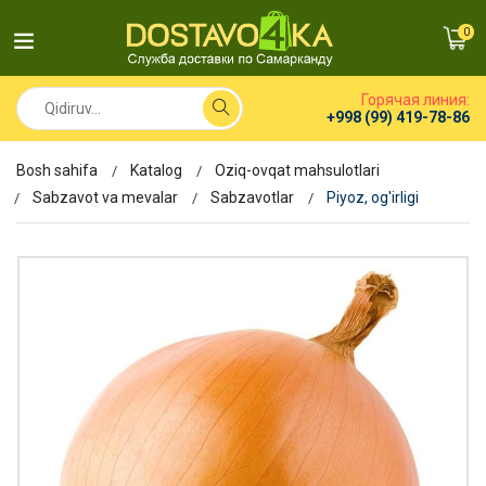
0
Горячая линия:
+998 (99) 419-78-86
Bosh sahifa
Katalog
Oziq-ovqat mahsulotlari
Sabzavot va mevalar
Sabzavotlar
Piyoz, og'irligi