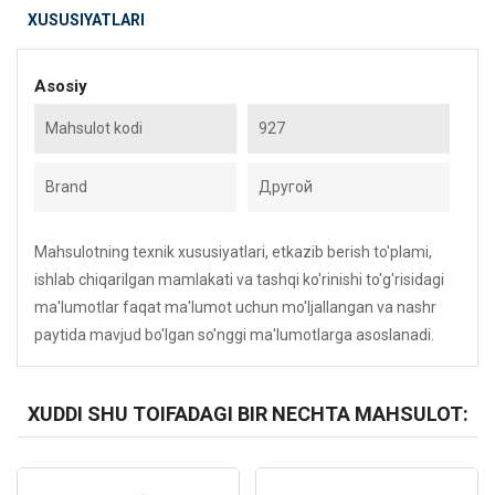
XUSUSIYATLARI
Asosiy
Mahsulot kodi
927
Brand
Другой
Mahsulotning texnik xususiyatlari, etkazib berish to'plami,
ishlab chiqarilgan mamlakati va tashqi ko'rinishi to'g'risidagi
ma'lumotlar faqat ma'lumot uchun mo'ljallangan va nashr
paytida mavjud bo'lgan so'nggi ma'lumotlarga asoslanadi.
XUDDI SHU TOIFADAGI BIR NECHTA MAHSULOT:
Kod: 2882
Kod: 3040