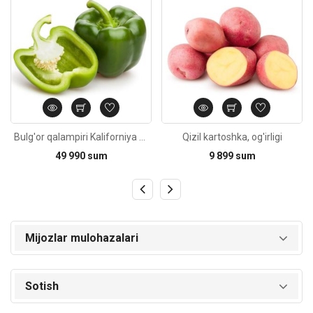
Bulg'or qalampiri Kaliforniya yashil, og'irligi
Qizil kartoshka, og'irligi
49 990 sum
9 899 sum
Mijozlar mulohazalari
Sotish