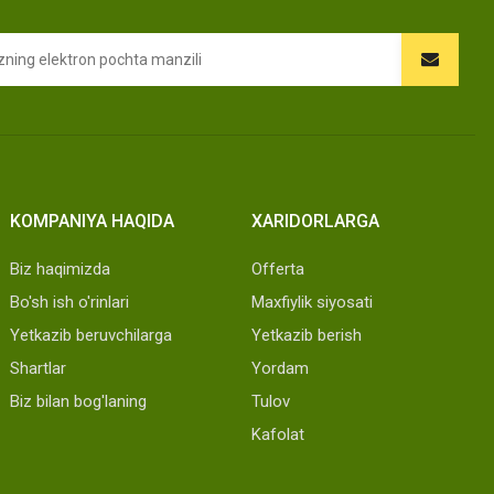
KOMPANIYA HAQIDA
XARIDORLARGA
Biz haqimizda
Offerta
Bo'sh ish o'rinlari
Maxfiylik siyosati
Yetkazib beruvchilarga
Yetkazib berish
Shartlar
Yordam
Biz bilan bog'laning
Tulov
Kafolat