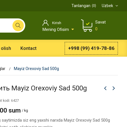
Tanlangan
Uzbek
0
Savat
Kirish
0
Mening Ofisim
+998 (99) 419-78-86
 olish
Kontact
lar
Mayiz Orexoviy Sad 500g
ить Mayiz Orexoviy Sad 500g
t kodi: 6427
000 sum
/ kg
g saytimizda siz eng yaxshi narxda Mayiz Orexoviy Sad 500g