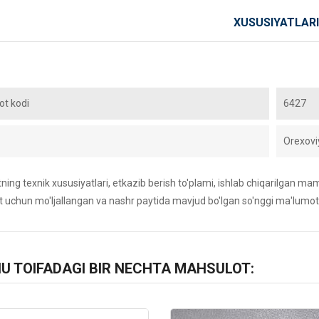
XUSUSIYATLARI
t kodi
6427
Orexovi
ing texnik xususiyatlari, etkazib berish to'plami, ishlab chiqarilgan maml
 uchun mo'ljallangan va nashr paytida mavjud bo'lgan so'nggi ma'lumot
HU TOIFADAGI BIR NECHTA MAHSULOT: