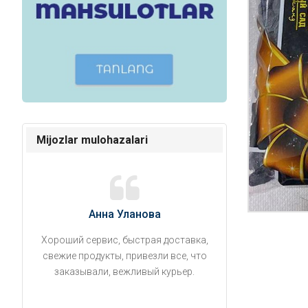
Mijozlar mulohazalari
Анна Уланова
Александ
Хороший сервис, быстрая доставка,
Продукты привезли
свежие продукты, привезли все, что
время. Занесли на 5 
заказывали, вежливый курьер.
аккуратно поставил
упаковано, свеже