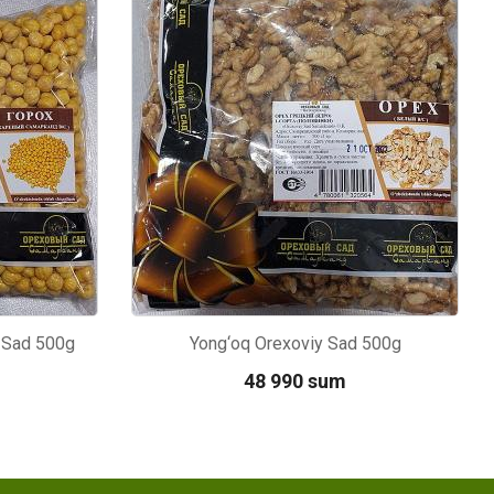
Kod: 6424
y Sad 500g
Yong‘oq Orexoviy Sad 500g
48 990 sum