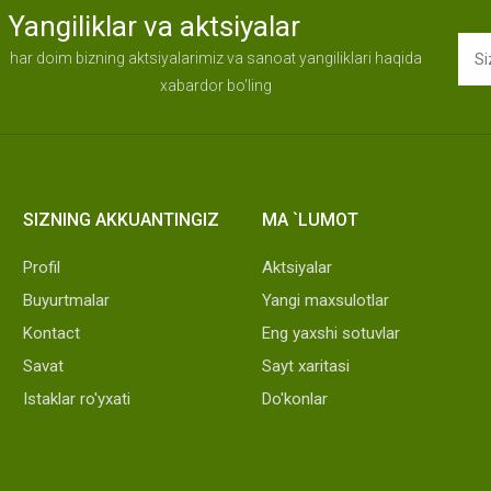
Yangiliklar va aktsiyalar
har doim bizning aktsiyalarimiz va sanoat yangiliklari haqida
xabardor bo'ling
SIZNING AKKUANTINGIZ
MA `LUMOT
Profil
Aktsiyalar
Buyurtmalar
Yangi maxsulotlar
Kontact
Eng yaxshi sotuvlar
Savat
Sayt xaritasi
Istaklar ro'yxati
Do'konlar