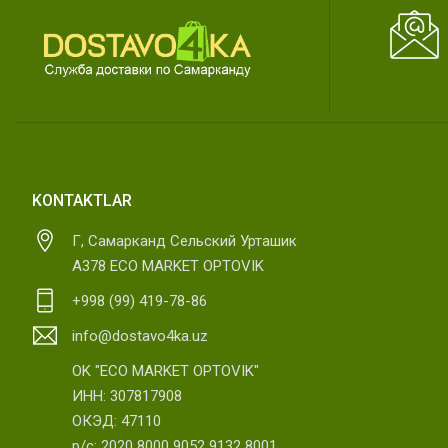
KONTAKTLAR
Г, Самарканд Сельский Урташик
А378 ECO MARKET OPTOVIK
+998 (99) 419-78-86
info@dostavo4ka.uz
OK "ECO MARKET OPTOVIK"
ИНН: 307817908
ОКЭД: 47110
р/с: 2020 8000 9052 9132 8001