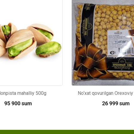
24
Kod: 6426
onpista mahalliy 500g
No‘xat qovurilgan Orexovi
95 900 sum
26 999 sum