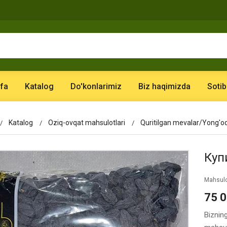
fa
Katalog
Do'konlarimiz
Biz haqimizda
Sotib
Katalog
Oziq-ovqat mahsulotlari
Quritilgan mevalar/Yong'oq
Куп
Mahsulo
75 
Biznin