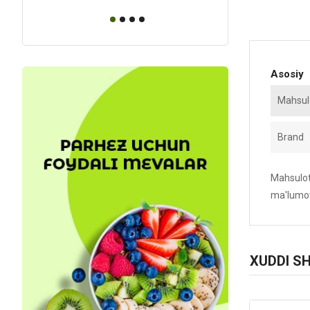
Asosiy
Mahsulo
Brand
Mahsulotn
ma'lumot
XUDDI S