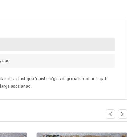
y sad
akati va tashqi ko'rinishi to'g'risidagi ma'lumotlar faqat
larga asoslanadi.