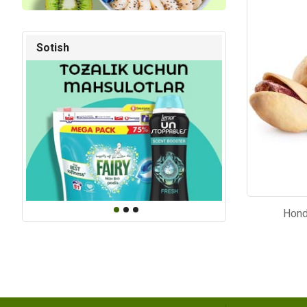
Kod: 4393
Kod: 64
Sotish
Hond