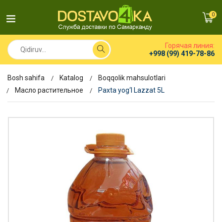
0
Горячая линия:
+998 (99) 419-78-86
Bosh sahifa
Katalog
Boqqolik mahsulotlari
Масло растительное
Paxta yog‘I Lazzat 5L