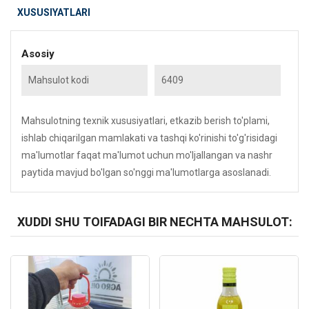
XUSUSIYATLARI
Asosiy
Mahsulot kodi
6409
Mahsulotning texnik xususiyatlari, etkazib berish to'plami,
ishlab chiqarilgan mamlakati va tashqi ko'rinishi to'g'risidagi
ma'lumotlar faqat ma'lumot uchun mo'ljallangan va nashr
paytida mavjud bo'lgan so'nggi ma'lumotlarga asoslanadi.
XUDDI SHU TOIFADAGI BIR NECHTA MAHSULOT:
Kod: 1076
Kod: 4166