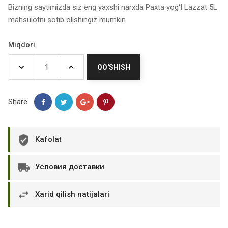
Bizning saytimizda siz eng yaxshi narxda Paxta yog‘I Lazzat 5L
mahsulotni sotib olishingiz mumkin
Miqdori
QO'SHISH
Share
Kafolat
Условия доставки
Xarid qilish natijalari