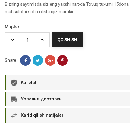
Bizning saytimizda siz eng yaxshi narxda Tovuq tuxumi 15dona
mahsulotni sotib olishingiz mumkin
Miqdori
QO'SHISH
Share
Kafolat
Условия доставки
Xarid qilish natijalari