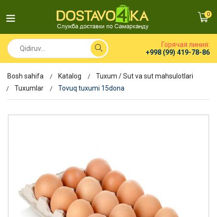
0
Горячая линия:
+998 (99) 419-78-86
Bosh sahifa
Katalog
Tuxum / Sut va sut mahsulotlari
Tuxumlar
Tovuq tuxumi 15dona