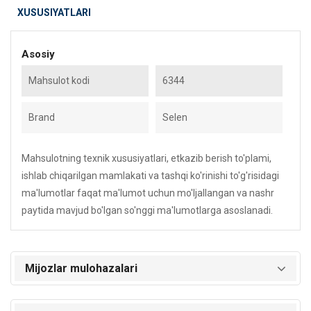
XUSUSIYATLARI
Asosiy
Mahsulot kodi
6344
Brand
Selen
Mahsulotning texnik xususiyatlari, etkazib berish to'plami,
ishlab chiqarilgan mamlakati va tashqi ko'rinishi to'g'risidagi
ma'lumotlar faqat ma'lumot uchun mo'ljallangan va nashr
paytida mavjud bo'lgan so'nggi ma'lumotlarga asoslanadi.
Mijozlar mulohazalari