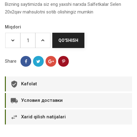
Bizning saytimizda siz eng yaxshi narxda Salfetkalar Selen
20x2qav mahsulotni sotib olishingiz mumkin
Miqdori
QO'SHISH
Share
Kafolat
Условия доставки
Xarid qilish natijalari