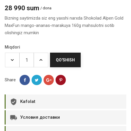
28 990 sum
/ dona
Bizning saytimizda siz eng yaxshi narxda Shokolad Alpen Gold
MaxFun mango-ananas-marakuya 160g mahsulotni sotib
olishingiz mumkin
Miqdori
QO'SHISH
Share
Kafolat
Условия доставки