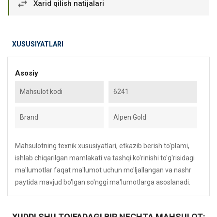
Xarid qilish natijalari
XUSUSIYATLARI
Asosiy
Mahsulot kodi
6241
Brand
Alpen Gold
Mahsulotning texnik xususiyatlari, etkazib berish to'plami,
ishlab chiqarilgan mamlakati va tashqi ko'rinishi to'g'risidagi
ma'lumotlar faqat ma'lumot uchun mo'ljallangan va nashr
paytida mavjud bo'lgan so'nggi ma'lumotlarga asoslanadi.
XUDDI SHU TOIFADAGI BIR NECHTA MAHSULOT: