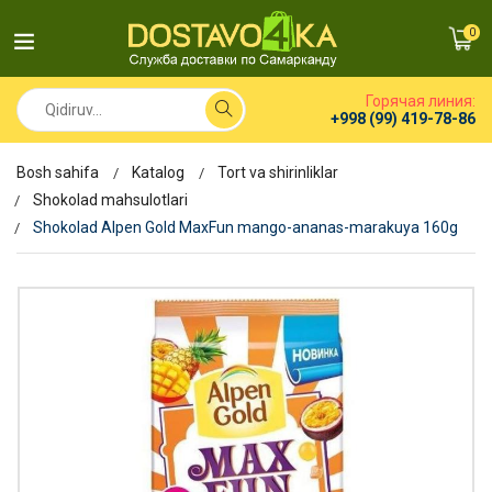
0
Горячая линия:
+998 (99) 419-78-86
Bosh sahifa
Katalog
Tort va shirinliklar
Shokolad mahsulotlari
Shokolad Alpen Gold MaxFun mango-ananas-marakuya 160g