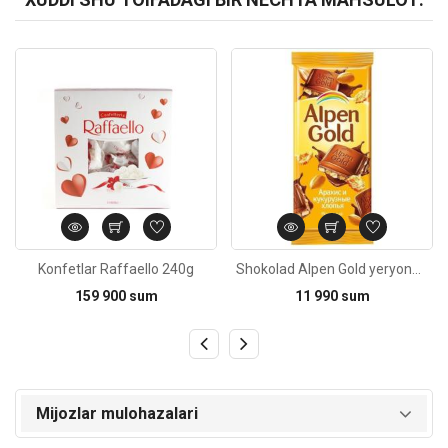
Kod: 1521
Kod: 6504
Konfetlar Raffaello 240g
Shokolad Alpen Gold yeryong'oq va johorili bodroqlar bilan 90g
159 900 sum
11 990 sum
Mijozlar mulohazalari