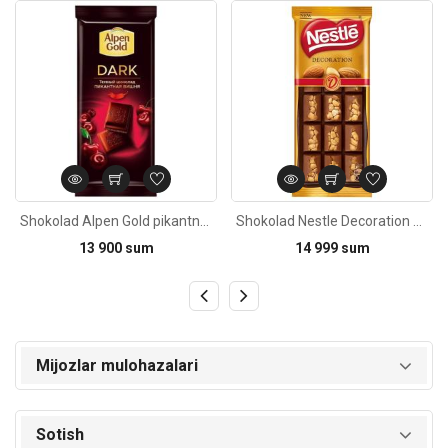
Kod: 1207
Kod: 831
Shokolad Alpen Gold pikantnaya vishnya 85g
Shokolad Nestle Decoration bodom bilan 80g
13 900 sum
14 999 sum
Mijozlar mulohazalari
Sotish