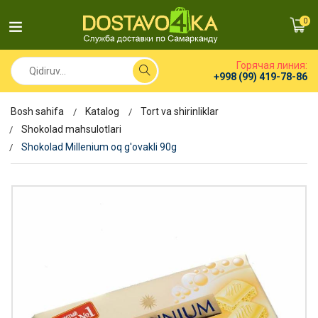
0
Горячая линия:
+998 (99) 419-78-86
Bosh sahifa
Katalog
Tort va shirinliklar
Shokolad mahsulotlari
Shokolad Millenium oq g'ovakli 90g