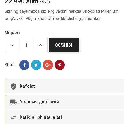
22 990 sum
/ dona
Bizning saytimizda siz eng yaxshi narxda Shokolad Millenium
oq g'ovakli 90g mahsulotni sotib olishingiz mumkin
Miqdori
QO'SHISH
Share
Kafolat
Условия доставки
Xarid qilish natijalari