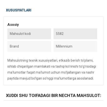
XUSUSIYATLARI
Asosiy
Mahsulot kodi
5582
Brand
Millennium
Mahsulotning texnik xususiyatlari, etkazib berish to'plami,
ishlab chiqarilgan mamlakati va tashqi ko'rinishi to'g'risidagi
ma'lumotlar faqat ma'lumot uchun mo'ljallangan va nashr
paytida mavjud bo'lgan so'nggi ma'lumotlarga asoslanadi.
XUDDI SHU TOIFADAGI BIR NECHTA MAHSULOT: