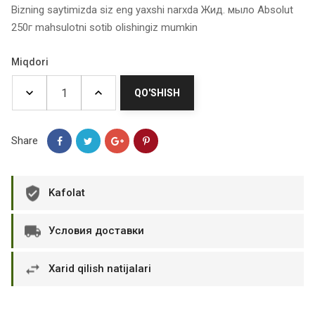
Bizning saytimizda siz eng yaxshi narxda Жид. мыло Absolut
250г mahsulotni sotib olishingiz mumkin
Miqdori
QO'SHISH
Share
Kafolat
Условия доставки
Xarid qilish natijalari