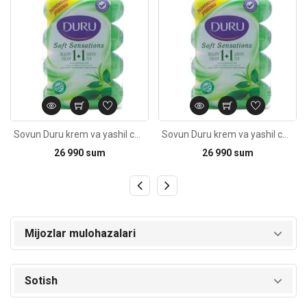
Sovun Duru krem va yashil choy 1+1/ 4x90g
Sovun Duru krem va yashil choy 1+1/ 4x90g
26 990 sum
26 990 sum
Mijozlar mulohazalari
Sotish