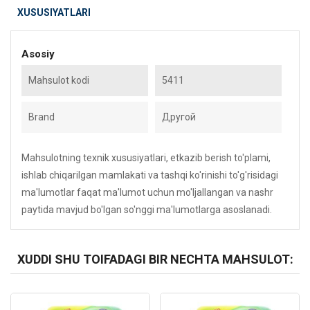
XUSUSIYATLARI
Asosiy
Mahsulot kodi
5411
Brand
Другой
Mahsulotning texnik xususiyatlari, etkazib berish to'plami,
ishlab chiqarilgan mamlakati va tashqi ko'rinishi to'g'risidagi
ma'lumotlar faqat ma'lumot uchun mo'ljallangan va nashr
paytida mavjud bo'lgan so'nggi ma'lumotlarga asoslanadi.
XUDDI SHU TOIFADAGI BIR NECHTA MAHSULOT:
Kod: 3397
Kod: 1726