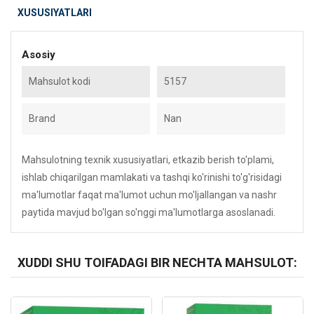
XUSUSIYATLARI
Asosiy
Mahsulot kodi
5157
Brand
Nan
Mahsulotning texnik xususiyatlari, etkazib berish to'plami,
ishlab chiqarilgan mamlakati va tashqi ko'rinishi to'g'risidagi
ma'lumotlar faqat ma'lumot uchun mo'ljallangan va nashr
paytida mavjud bo'lgan so'nggi ma'lumotlarga asoslanadi.
XUDDI SHU TOIFADAGI BIR NECHTA MAHSULOT:
Kod: 3103
Kod: 2561