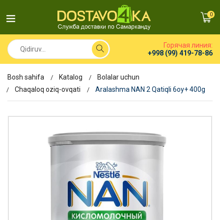
0
Горячая линия:
+998 (99) 419-78-86
Bosh sahifa
Katalog
Bolalar uchun
Chaqaloq oziq-ovqati
Aralashma NAN 2 Qatiqli 6oy+ 400g