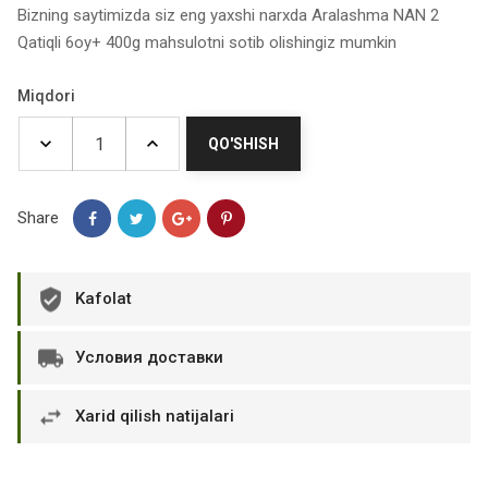
Bizning saytimizda siz eng yaxshi narxda Aralashma NAN 2
Qatiqli 6oy+ 400g mahsulotni sotib olishingiz mumkin
Miqdori
QO'SHISH
Share
Kafolat
Условия доставки
Xarid qilish natijalari