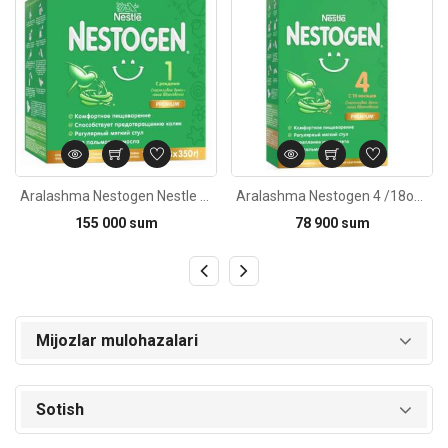
Aralashma Nestogen Nestle 1 tug'ilganidan 1050g
Aralashma Nestogen 4 /18oy 300g
155 000 sum
78 900 sum
Mijozlar mulohazalari
Sotish