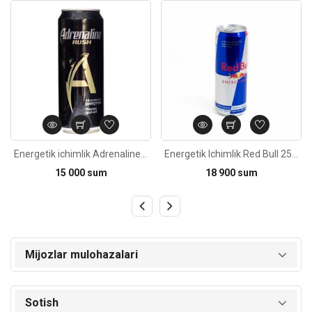
Kod: 721
Kod: 2206
Energetik ichimlik Adrenaline rush 449ml
Energetik Ichimlik Red Bull 250ml
15 000 sum
18 900 sum
Mijozlar mulohazalari
Sotish