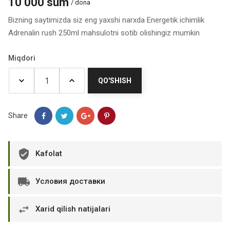
10 000 sum
/ dona
Bizning saytimizda siz eng yaxshi narxda Energetik ichimlik
Adrenalin rush 250ml mahsulotni sotib olishingiz mumkin
Miqdori
QO'SHISH
Share
Kafolat
Условия доставки
Xarid qilish natijalari