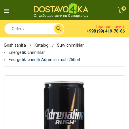
0
Горячая линия:
+998 (99) 419-78-86
Bosh sahifa
Katalog
Suv/Ichimliklar
Energetik ichimliklar
Energetik ichimlik Adrenalin rush 250ml