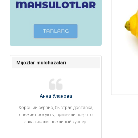
Mijozlar mulohazalari
Анна Уланова
Александ
Хороший сервис, быстрая доставка,
Продукты привезли
свежие продукты, привезли все, что
время. Занесли на 5 
заказывали, вежливый курьер.
аккуратно поставил
упаковано, свеже