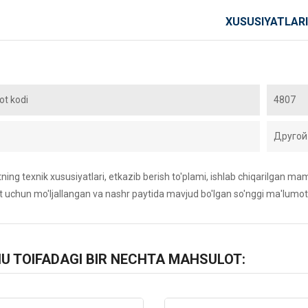
XUSUSIYATLARI
t kodi
4807
Другой
ing texnik xususiyatlari, etkazib berish to'plami, ishlab chiqarilgan maml
 uchun mo'ljallangan va nashr paytida mavjud bo'lgan so'nggi ma'lumot
HU TOIFADAGI BIR NECHTA MAHSULOT: