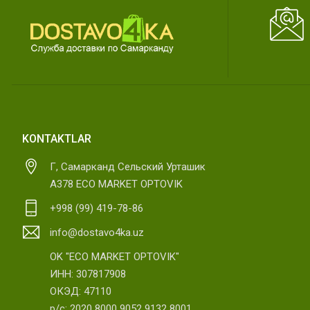
KONTAKTLAR
Г, Самарканд Сельский Урташик
А378 ECO MARKET OPTOVIK
+998 (99) 419-78-86
info@dostavo4ka.uz
OK "ECO MARKET OPTOVIK"
ИНН: 307817908
ОКЭД: 47110
р/с: 2020 8000 9052 9132 8001