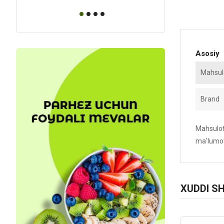
Asosiy
Mahsulo
Brand
Mahsulotn
ma'lumot
XUDDI S