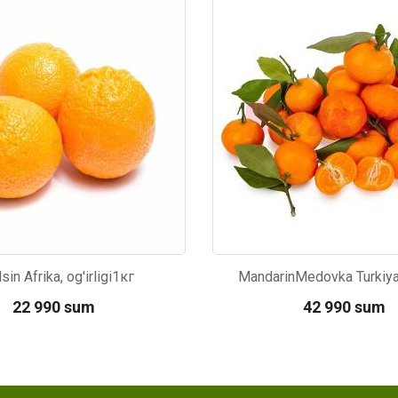
94
Kod: 6452
sin Afrika, og'irligi1кг
MandarinMedovka Turkiya, 
22 990 sum
42 990 sum