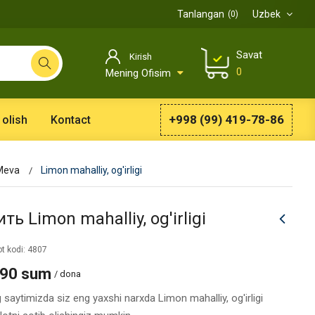
Tanlangan
Uzbek
0
Savat
Kirish
0
Mening Ofisim
+998 (99) 419-78-86
 olish
Kontact
Meva
Limon mahalliy, og'irligi
ть Limon mahalliy, og'irligi
t kodi: 4807
990 sum
/ dona
 saytimizda siz eng yaxshi narxda Limon mahalliy, og'irligi