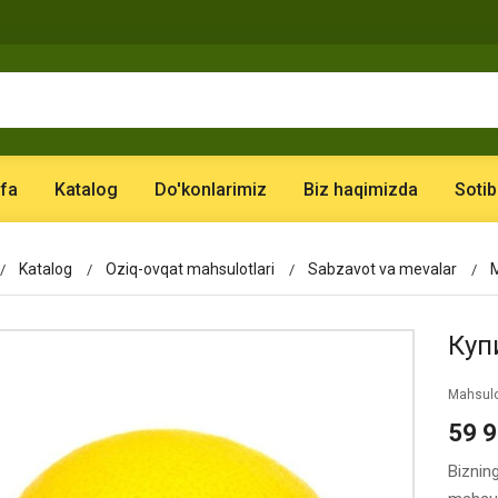
fa
Katalog
Do'konlarimiz
Biz haqimizda
Sotib
Katalog
Oziq-ovqat mahsulotlari
Sabzavot va mevalar
Купи
Mahsulo
59 
Bizning