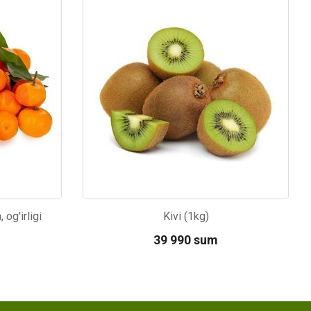
Kod: 2361
og'irligi
Kivi (1kg)
39 990 sum