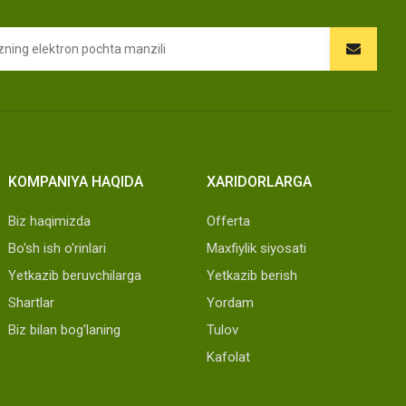
KOMPANIYA HAQIDA
XARIDORLARGA
Biz haqimizda
Offerta
Bo'sh ish o'rinlari
Maxfiylik siyosati
Yetkazib beruvchilarga
Yetkazib berish
Shartlar
Yordam
Biz bilan bog'laning
Tulov
Kafolat