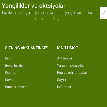
Yangiliklar va aktsiyalar
har doim bizning aktsiyalarimiz va sanoat yangiliklari haqida
xabardor bo'ling
SIZNING AKKUANTINGIZ
MA `LUMOT
Profil
Aktsiyalar
Buyurtmalar
Yangi maxsulotlar
Kontact
Eng yaxshi sotuvlar
Savat
Sayt xaritasi
Istaklar ro'yxati
Do'konlar