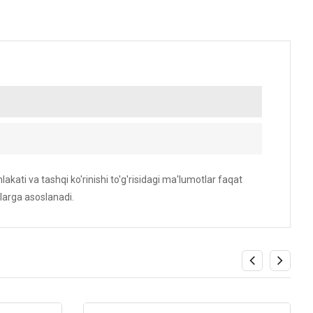
akati va tashqi ko'rinishi to'g'risidagi ma'lumotlar faqat
larga asoslanadi.