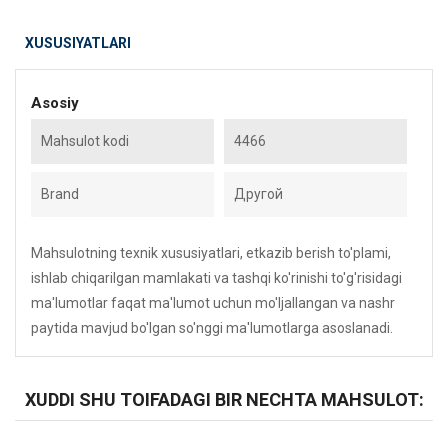
XUSUSIYATLARI
Asosiy
Mahsulot kodi
4466
Brand
Другой
Mahsulotning texnik xususiyatlari, etkazib berish to'plami,
ishlab chiqarilgan mamlakati va tashqi ko'rinishi to'g'risidagi
ma'lumotlar faqat ma'lumot uchun mo'ljallangan va nashr
paytida mavjud bo'lgan so'nggi ma'lumotlarga asoslanadi.
XUDDI SHU TOIFADAGI BIR NECHTA MAHSULOT: