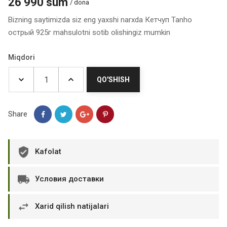
26 990 sum
/ dona
Bizning saytimizda siz eng yaxshi narxda Кетчуп Tanho
острый 925г mahsulotni sotib olishingiz mumkin
Miqdori
QO'SHISH
Share
Kafolat
Условия доставки
Xarid qilish natijalari