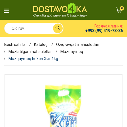
0
Горячая линия:
+998 (99) 419-78-86
Bosh sahifa
Katalog
Oziq-ovqat mahsulotlari
Muzlatilgan mahsulotlar
Muzqaymoq
Muzqaymoq Imkon Хит 1kg