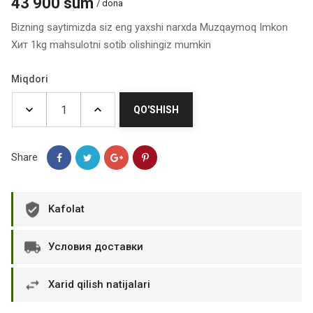
43 900 sum
/ dona
Bizning saytimizda siz eng yaxshi narxda Muzqaymoq Imkon
Хит 1kg mahsulotni sotib olishingiz mumkin
Miqdori
QO'SHISH
Share
Kafolat
Условия доставки
Xarid qilish natijalari