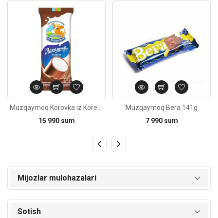
Kod: 4053
Kod: 5844
Muzqaymoq Korovka iz Korenovki Lakomstvo 90g
Muzqaymoq Bera 141g
15 990 sum
7 990 sum
Mijozlar mulohazalari
Sotish