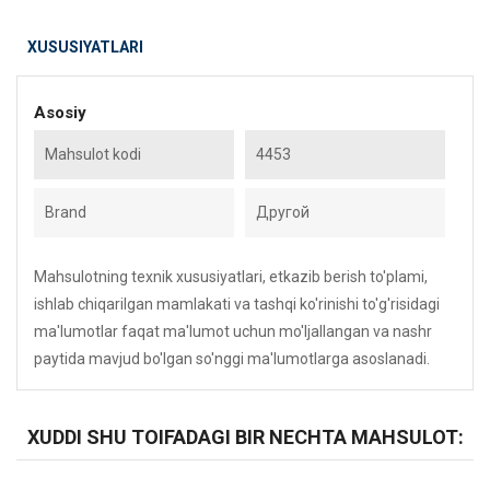
XUSUSIYATLARI
Asosiy
Mahsulot kodi
4453
Brand
Другой
Mahsulotning texnik xususiyatlari, etkazib berish to'plami,
ishlab chiqarilgan mamlakati va tashqi ko'rinishi to'g'risidagi
ma'lumotlar faqat ma'lumot uchun mo'ljallangan va nashr
paytida mavjud bo'lgan so'nggi ma'lumotlarga asoslanadi.
XUDDI SHU TOIFADAGI BIR NECHTA MAHSULOT: