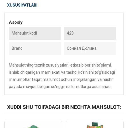
XUSUSIYATLARI
Asosiy
Mahsulot kodi
428
Brand
Сочная Долина
Mahsulotning texnik xususiyatlari, etkazib berish to'plami,
ishlab chiqarilgan mamlakati va tashqi ko'rinishi to'g'risidagi
ma'lumotlar faqat ma'lumot uchun mo'ljallangan va nashr
paytida mavjud bo'lgan so'nggi ma'lumotlarga asoslanadi.
XUDDI SHU TOIFADAGI BIR NECHTA MAHSULOT:
Kod: 2434
Kod: 2082