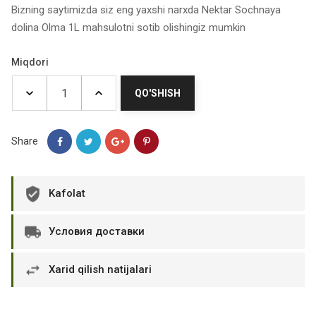
Bizning saytimizda siz eng yaxshi narxda Nektar Sochnaya
dolina Olma 1L mahsulotni sotib olishingiz mumkin
Miqdori
QO'SHISH
Share
Kafolat
Условия доставки
Xarid qilish natijalari