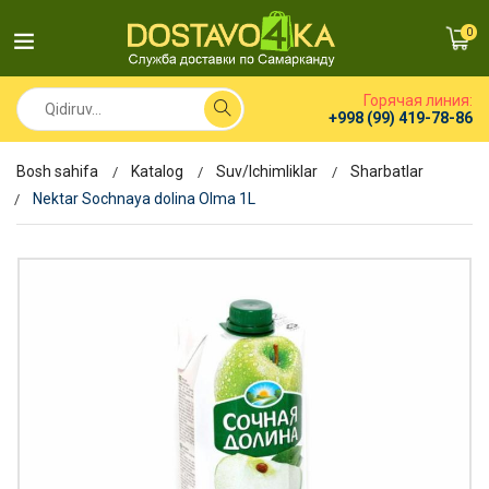
0
Горячая линия:
+998 (99) 419-78-86
Bosh sahifa
Katalog
Suv/Ichimliklar
Sharbatlar
Nektar Sochnaya dolina Olma 1L