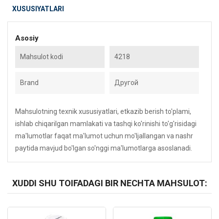
XUSUSIYATLARI
Asosiy
Mahsulot kodi
4218
Brand
Другой
Mahsulotning texnik xususiyatlari, etkazib berish to'plami,
ishlab chiqarilgan mamlakati va tashqi ko'rinishi to'g'risidagi
ma'lumotlar faqat ma'lumot uchun mo'ljallangan va nashr
paytida mavjud bo'lgan so'nggi ma'lumotlarga asoslanadi.
XUDDI SHU TOIFADAGI BIR NECHTA MAHSULOT:
Kod: 619
Kod: 3007