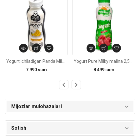
Yogurt ichiladigan Panda Milky banan 1% 330g
Yogurt Pure Milky malina 2,5% 330g
7 990 sum
8 499 sum
Mijozlar mulohazalari
Sotish