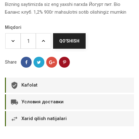
Bizning saytimizda siz eng yaxshi narxda Йогурт пит. Bio
Баланс клуб. 1,2% 900г mahsulotni sotib olishingiz mumkin
Miqdori
QO'SHISH
Share
Kafolat
Условия доставки
Xarid qilish natijalari