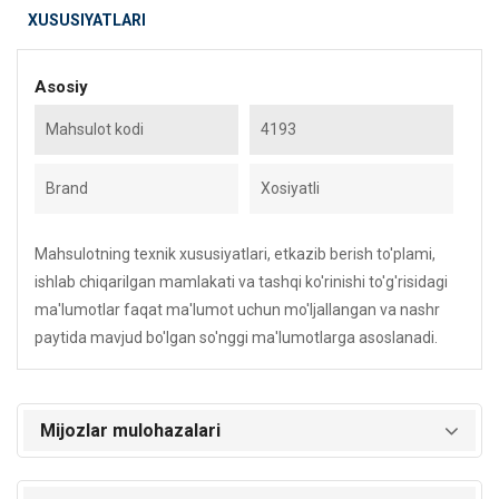
XUSUSIYATLARI
Asosiy
Mahsulot kodi
4193
Brand
Xosiyatli
Mahsulotning texnik xususiyatlari, etkazib berish to'plami,
ishlab chiqarilgan mamlakati va tashqi ko'rinishi to'g'risidagi
ma'lumotlar faqat ma'lumot uchun mo'ljallangan va nashr
paytida mavjud bo'lgan so'nggi ma'lumotlarga asoslanadi.
Mijozlar mulohazalari