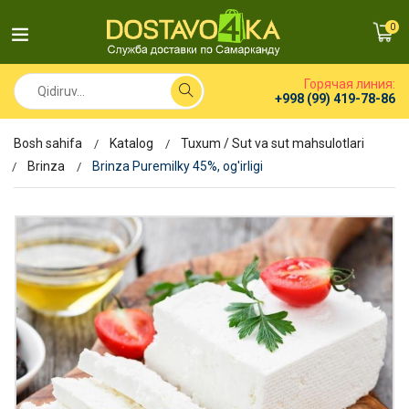
0
Горячая линия:
+998 (99) 419-78-86
Bosh sahifa
Katalog
Tuxum / Sut va sut mahsulotlari
Brinza
Brinza Puremilky 45%, og'irligi