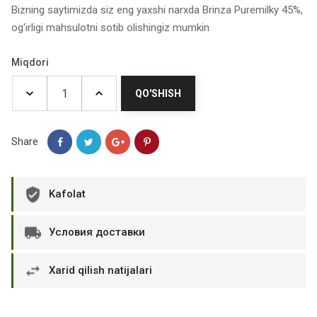
Bizning saytimizda siz eng yaxshi narxda Brinza Puremilky 45%,
og'irligi mahsulotni sotib olishingiz mumkin
Miqdori
QO'SHISH
Share
Kafolat
Условия доставки
Xarid qilish natijalari