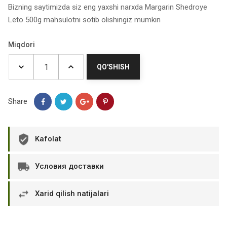
Bizning saytimizda siz eng yaxshi narxda Margarin Shedroye
Leto 500g mahsulotni sotib olishingiz mumkin
Miqdori
QO'SHISH
Share
Kafolat
Условия доставки
Xarid qilish natijalari