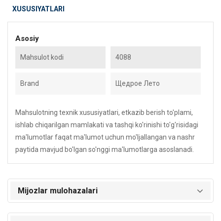
XUSUSIYATLARI
Asosiy
Mahsulot kodi
4088
Brand
Щедрое Лето
Mahsulotning texnik xususiyatlari, etkazib berish to'plami,
ishlab chiqarilgan mamlakati va tashqi ko'rinishi to'g'risidagi
ma'lumotlar faqat ma'lumot uchun mo'ljallangan va nashr
paytida mavjud bo'lgan so'nggi ma'lumotlarga asoslanadi.
Mijozlar mulohazalari