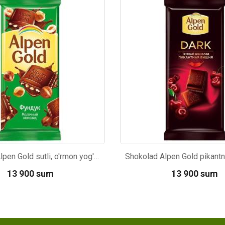
06
Kod: 3900
Shokolad Alpen Gold sutli, o'rmon yog'og'i bilan 90g
13 900 sum
13 900 sum