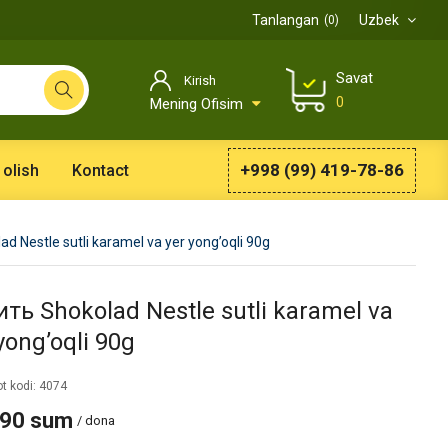
Tanlangan
Uzbek
0
Savat
Kirish
0
Mening Ofisim
+998 (99) 419-78-86
 olish
Kontact
ad Nestle sutli karamel va yer yong’oqli 90g
ть Shokolad Nestle sutli karamel va
yong’oqli 90g
t kodi: 4074
990 sum
/ dona