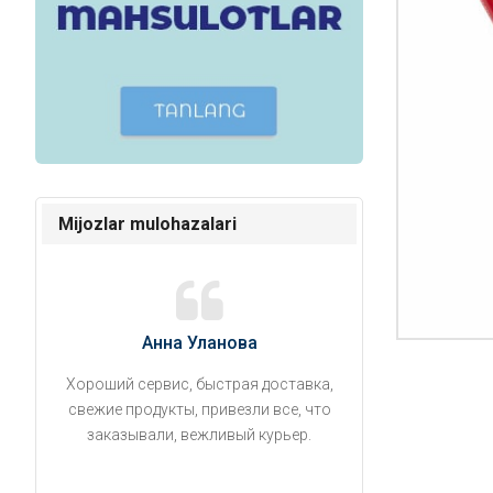
Mijozlar mulohazalari
Анна Уланова
Александ
Хороший сервис, быстрая доставка,
Продукты привезли
свежие продукты, привезли все, что
время. Занесли на 5 
заказывали, вежливый курьер.
аккуратно поставил
упаковано, свеже