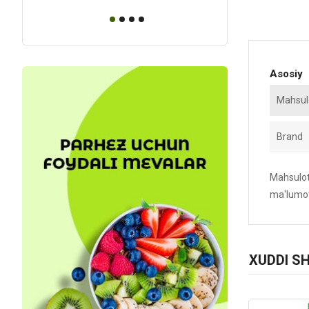
Asosiy
Mahsulo
Brand
Mahsulotn
ma'lumot
XUDDI S