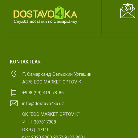
KONTAKTLAR
Г, Самарканд Сельский Урташик
А378 ECO MARKET OPTOVIK
+998 (99) 419-78-86
info@dostavo4ka.uz
OK "ECO MARKET OPTOVIK"
ИНН: 307817908
ОКЭД: 47110
р/с: 2020 8000 9052 9132 8001