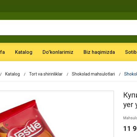
fa
Katalog
Do'konlarimiz
Biz haqimizda
Sotib
Katalog
Tort va shirinliklar
Shokolad mahsulotlari
Shokol
Купи
yer 
Mahsulo
11 