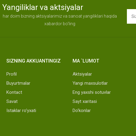
Yangiliklar va aktsiyalar
har doim bizning aktsiyalarimiz va sanoat yangiliklari haqida
xabardor bo'ling
SIZNING AKKUANTINGIZ
MA `LUMOT
Profil
Aktsiyalar
Buyurtmalar
Yangi maxsulotlar
Kontact
Eng yaxshi sotuvlar
Savat
Sayt xaritasi
Istaklar ro'yxati
Do'konlar