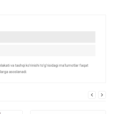
akati va tashqi ko'rinishi to'g'risidagi ma'lumotlar faqat
larga asoslanadi.