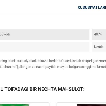
XUSUSIYATLARI
t kodi
4074
Nestle
ing texnik xususiyatlari, etkazib berish to'plami, ishlab chiqarilgan maml
 uchun mo'ljallangan va nashr paytida mavjud bo'lgan so'nggi ma'lumot
HU TOIFADAGI BIR NECHTA MAHSULOT: