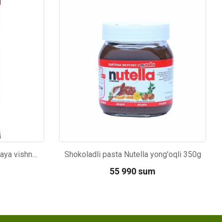
Kod: 972
Shokolad Alpen Gold pikantnaya vishnya 85g
Shokoladli pasta Nutella yong'oqli 350g
55 990 sum