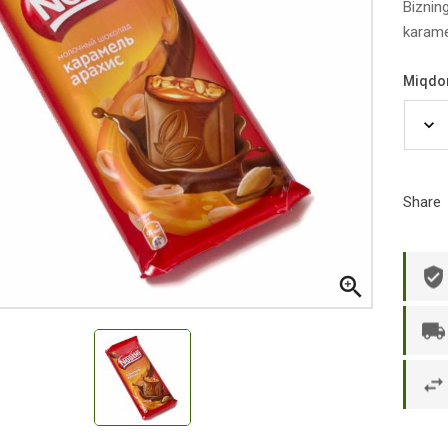
Biznin
karame
Miqdo
Share

р П.
Ольга Кузяева
Ти
 в указанное
Лежу в больнице, сделала заказ, все
Вежливый и о
этаж без лифта,
привезли раньше назначенного
Оформляют з
и. Всё хорошо
времени. Курьер Анвар, спасибо ему!
максимально 
е и вкусное.
и овощи. М
доволен. Б