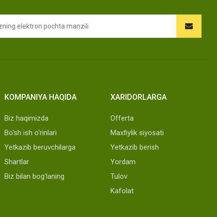
KOMPANIYA HAQIDA
XARIDORLARGA
Biz haqimizda
Offerta
Bo'sh ish o'rinlari
Maxfiylik siyosati
Yetkazib beruvchilarga
Yetkazib berish
Shartlar
Yordam
Biz bilan bog'laning
Tulov
Kafolat