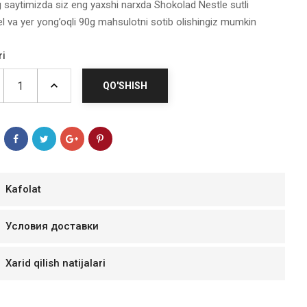
g saytimizda siz eng yaxshi narxda Shokolad Nestle sutli
l va yer yong’oqli 90g mahsulotni sotib olishingiz mumkin
ri
QO'SHISH
Kafolat
мур B.Д.
Условия доставки
тзывчивый персонал.
аказ и доставляют
Xarid qilish natijalari
быстро. Покупал мясо
ясо свежее. Очень
уду покупать ещё.