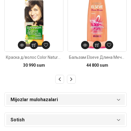
Краска д/волос Color Naturals 5 40мл
Бальзам Elseve Длина Мечты 400мл
30 990 sum
44 800 sum
Mijozlar mulohazalari
Sotish