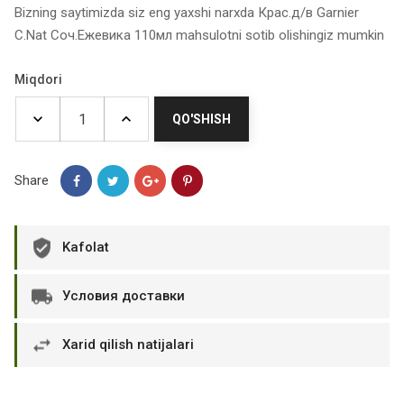
Bizning saytimizda siz eng yaxshi narxda Крас.д/в Garnier
C.Nat Соч.Ежевика 110мл mahsulotni sotib olishingiz mumkin
Miqdori
QO'SHISH
Share
Kafolat
Условия доставки
Xarid qilish natijalari