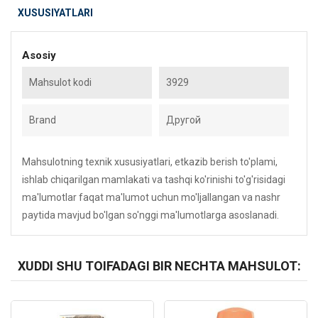
XUSUSIYATLARI
Asosiy
Mahsulot kodi
3929
Brand
Другой
Mahsulotning texnik xususiyatlari, etkazib berish to'plami,
ishlab chiqarilgan mamlakati va tashqi ko'rinishi to'g'risidagi
ma'lumotlar faqat ma'lumot uchun mo'ljallangan va nashr
paytida mavjud bo'lgan so'nggi ma'lumotlarga asoslanadi.
XUDDI SHU TOIFADAGI BIR NECHTA MAHSULOT:
Kod: 4545
Kod: 1364