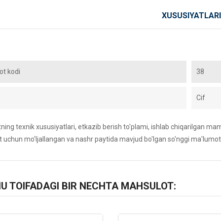
XUSUSIYATLARI
t kodi
38
Cif
ing texnik xususiyatlari, etkazib berish to'plami, ishlab chiqarilgan maml
 uchun mo'ljallangan va nashr paytida mavjud bo'lgan so'nggi ma'lumot
HU TOIFADAGI BIR NECHTA MAHSULOT: