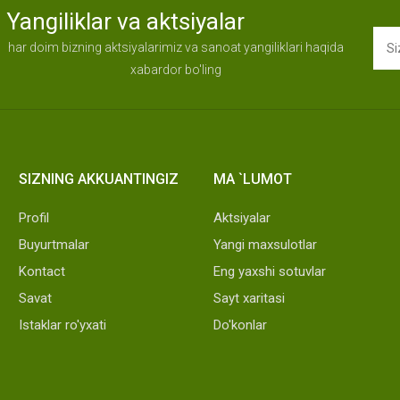
Yangiliklar va aktsiyalar
har doim bizning aktsiyalarimiz va sanoat yangiliklari haqida
xabardor bo'ling
SIZNING AKKUANTINGIZ
MA `LUMOT
Profil
Aktsiyalar
Buyurtmalar
Yangi maxsulotlar
Kontact
Eng yaxshi sotuvlar
Savat
Sayt xaritasi
Istaklar ro'yxati
Do'konlar