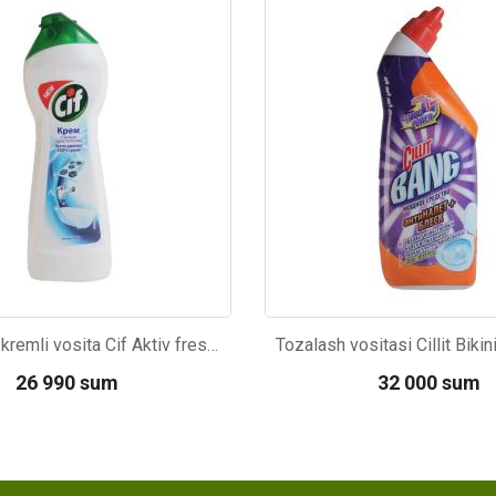
65
Kod: 4568
Tozalovchi kremli vosita Cif Aktiv fresh 250ml
26 990 sum
32 000 sum