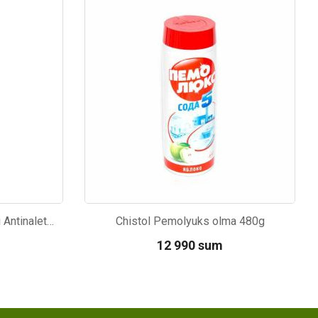
Kod: 2918
Tozalash vositasi Cillit Bikini Antinalet va Blesk Bahor quvvati 750ml
Chistol Pemolyuks olma 480g
12 990 sum