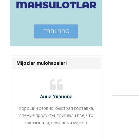
Mijozlar mulohazalari
Анна Уланова
Александ
Хороший сервис, быстрая доставка,
Продукты привезли
свежие продукты, привезли все, что
время. Занесли на 5 
заказывали, вежливый курьер.
аккуратно поставил
упаковано, свеже