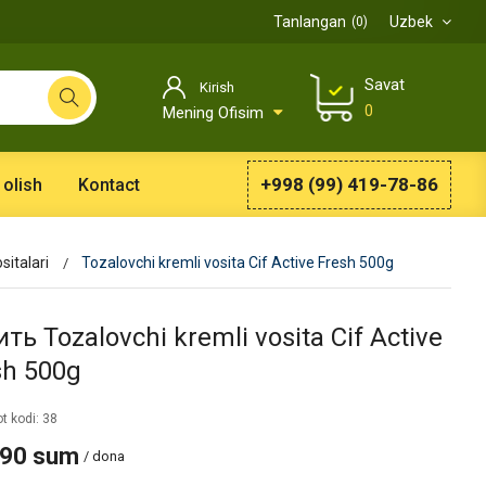
Tanlangan
Uzbek
0
Savat
Kirish
0
Mening Ofisim
+998 (99) 419-78-86
 olish
Kontact
sitalari
Tozalovchi kremli vosita Cif Active Fresh 500g
ть Tozalovchi kremli vosita Cif Active
sh 500g
t kodi: 38
990 sum
/ dona