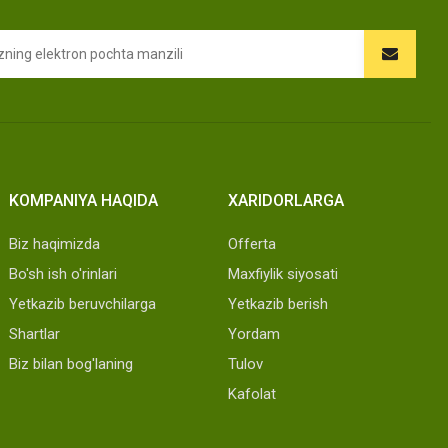
KOMPANIYA HAQIDA
XARIDORLARGA
Biz haqimizda
Offerta
Bo'sh ish o'rinlari
Maxfiylik siyosati
Yetkazib beruvchilarga
Yetkazib berish
Shartlar
Yordam
Biz bilan bog'laning
Tulov
Kafolat