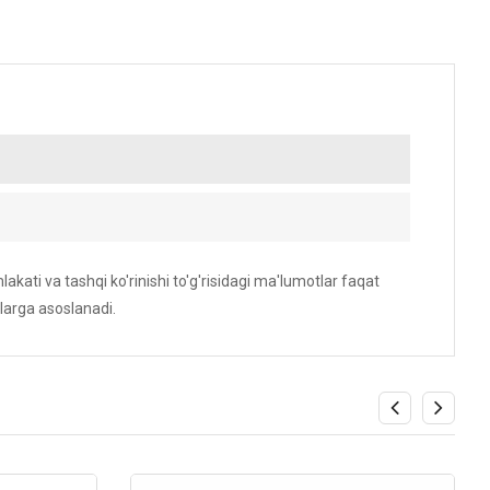
akati va tashqi ko'rinishi to'g'risidagi ma'lumotlar faqat
larga asoslanadi.