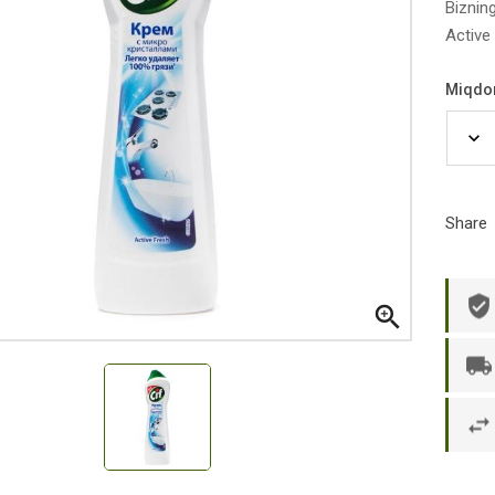
Biznin
Active
Miqdo
Share

р П.
Ольга Кузяева
Ти
 в указанное
Лежу в больнице, сделала заказ, все
Вежливый и о
этаж без лифта,
привезли раньше назначенного
Оформляют з
и. Всё хорошо
времени. Курьер Анвар, спасибо ему!
максимально 
е и вкусное.
и овощи. М
доволен. Б