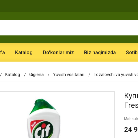
fa
Katalog
Do'konlarimiz
Biz haqimizda
Sotib
Katalog
Gigiena
Yuvish vositalari
Tozalovchi va yuvish vo
Купи
Fre
Mahsulo
24 