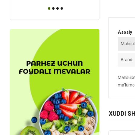
Asosiy
Mahsulo
Brand
Mahsulotn
ma'lumot
XUDDI S