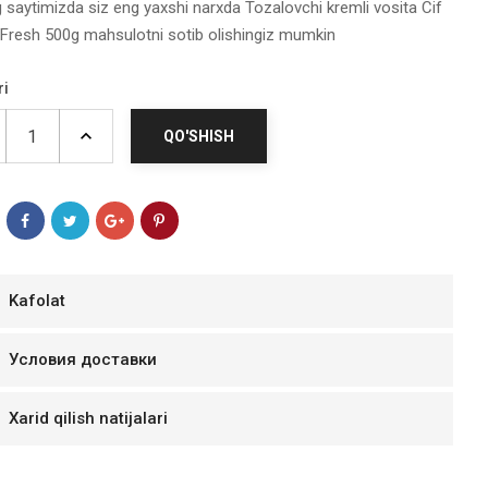
g saytimizda siz eng yaxshi narxda Tozalovchi kremli vosita Cif
 Fresh 500g mahsulotni sotib olishingiz mumkin
ri
QO'SHISH
Kafolat
мур B.Д.
Условия доставки
тзывчивый персонал.
аказ и доставляют
Xarid qilish natijalari
быстро. Покупал мясо
ясо свежее. Очень
уду покупать ещё.