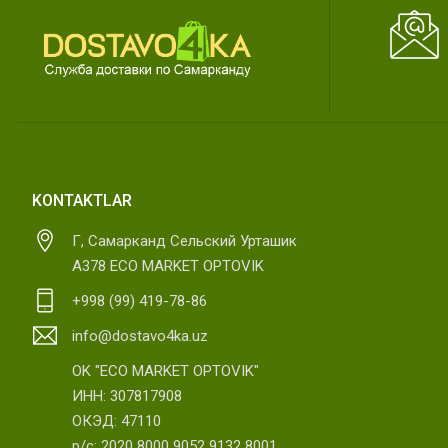
KONTAKTLAR
Г, Самарканд Сельский Урташик
А378 ECO MARKET OPTOVIK
+998 (99) 419-78-86
info@dostavo4ka.uz
OK "ECO MARKET OPTOVIK"
ИНН: 307817908
ОКЭД: 47110
р/с: 2020 8000 9052 9132 8001