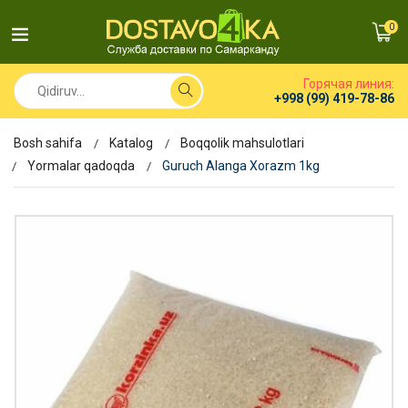
0
Горячая линия:
+998 (99) 419-78-86
Bosh sahifa
Katalog
Boqqolik mahsulotlari
Yormalar qadoqda
Guruch Alanga Xorazm 1kg