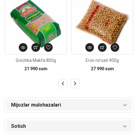
Grechka Makfa 800g
Eron no'xati 900g
21 990 sum
27 990 sum
Mijozlar mulohazalari
Sotish