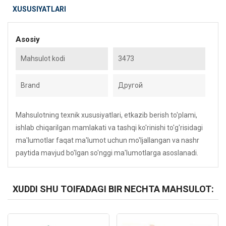
XUSUSIYATLARI
Asosiy
Mahsulot kodi
3473
Brand
Другой
Mahsulotning texnik xususiyatlari, etkazib berish to'plami,
ishlab chiqarilgan mamlakati va tashqi ko'rinishi to'g'risidagi
ma'lumotlar faqat ma'lumot uchun mo'ljallangan va nashr
paytida mavjud bo'lgan so'nggi ma'lumotlarga asoslanadi.
XUDDI SHU TOIFADAGI BIR NECHTA MAHSULOT:
Kod: 3589
Kod: 261