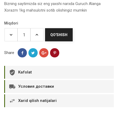
Bizning saytimizda siz eng yaxshi narxda Guruch Alanga
Xorazm 1kg mahsulotni sotib olishingiz mumkin
Miqdori
QO'SHISH
Share
Kafolat
Условия доставки
Xarid qilish natijalari