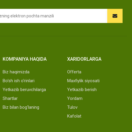
KOMPANIYA HAQIDA
XARIDORLARGA
Biz haqimizda
Offerta
Bo'sh ish o'rinlari
Maxfiylik siyosati
Yetkazib beruvchilarga
Yetkazib berish
Shartlar
Yordam
Biz bilan bog'laning
Tulov
Kafolat