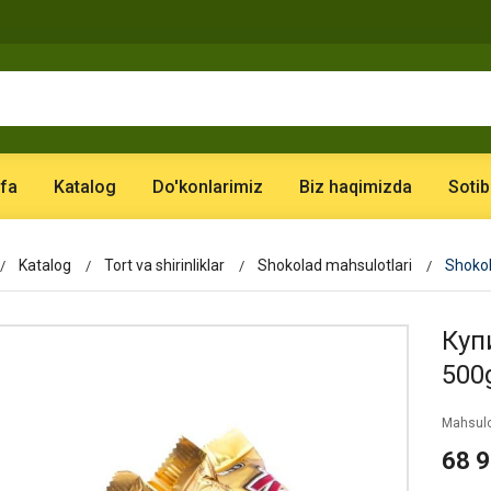
fa
Katalog
Do'konlarimiz
Biz haqimizda
Sotib
Katalog
Tort va shirinliklar
Shokolad mahsulotlari
Shokol
Куп
500
Mahsulo
68 