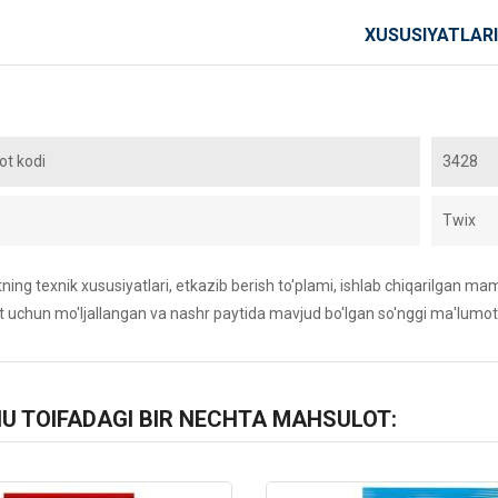
XUSUSIYATLARI
t kodi
3428
Twix
ing texnik xususiyatlari, etkazib berish to'plami, ishlab chiqarilgan maml
 uchun mo'ljallangan va nashr paytida mavjud bo'lgan so'nggi ma'lumot
HU TOIFADAGI BIR NECHTA MAHSULOT: