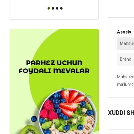
Asosiy
Mahsulo
Brand
Mahsulotn
ma'lumot
XUDDI S