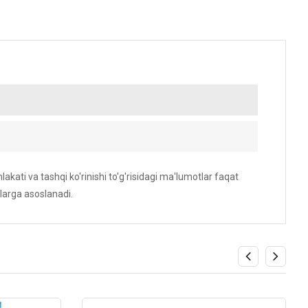
akati va tashqi ko'rinishi to'g'risidagi ma'lumotlar faqat
larga asoslanadi.