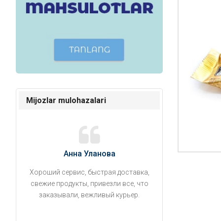
Mijozlar mulohazalari
Анна Уланова
Александ
Хороший сервис, быстрая доставка,
Продукты привезли
свежие продукты, привезли все, что
время. Занесли на 5 
заказывали, вежливый курьер.
аккуратно поставил
упаковано, свеже