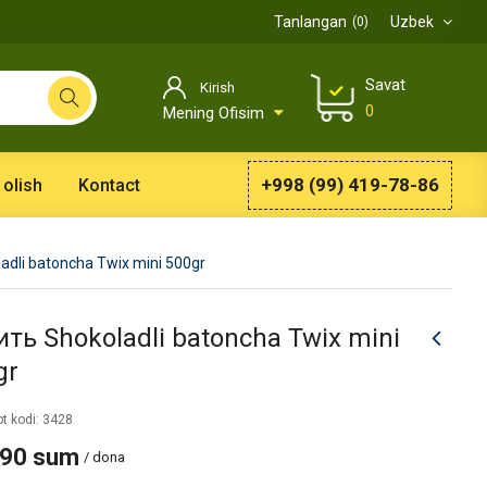
Tanlangan
Uzbek
0
Savat
Kirish
0
Mening Ofisim
+998 (99) 419-78-86
 olish
Kontact
adli batoncha Twix mini 500gr
ить Shokoladli batoncha Twix mini
gr
t kodi: 3428
990 sum
/ dona