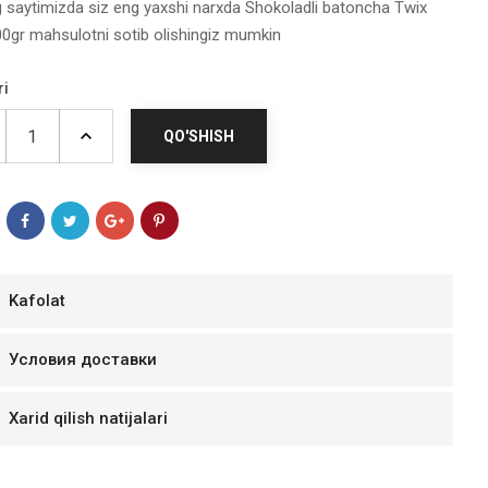
g saytimizda siz eng yaxshi narxda Shokoladli batoncha Twix
00gr mahsulotni sotib olishingiz mumkin
ri
QO'SHISH
Kafolat
мур B.Д.
Условия доставки
тзывчивый персонал.
аказ и доставляют
Xarid qilish natijalari
быстро. Покупал мясо
ясо свежее. Очень
уду покупать ещё.