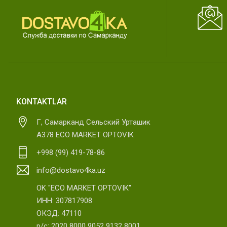
KONTAKTLAR
Г, Самарканд Сельский Урташик
А378 ECO MARKET OPTOVIK
+998 (99) 419-78-86
info@dostavo4ka.uz
OK "ECO MARKET OPTOVIK"
ИНН: 307817908
ОКЭД: 47110
р/с: 2020 8000 9052 9132 8001