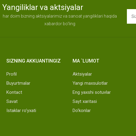
Yangiliklar va aktsiyalar
har doim bizning aktsiyalarimiz va sanoat yangiliklari haqida
xabardor bo'ling
SIZNING AKKUANTINGIZ
MA `LUMOT
Profil
Aktsiyalar
Buyurtmalar
Yangi maxsulotlar
Kontact
Eng yaxshi sotuvlar
Savat
Sayt xaritasi
Istaklar ro'yxati
Do'konlar