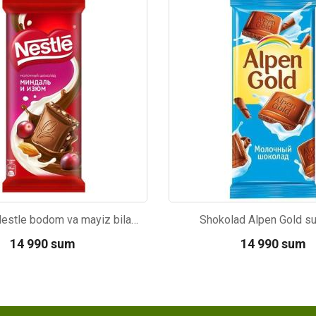
1
Kod: 3641
Shokolad Nestle bodom va mayiz bilan 90g
Shokolad Alpen Gold su
14 990 sum
14 990 sum