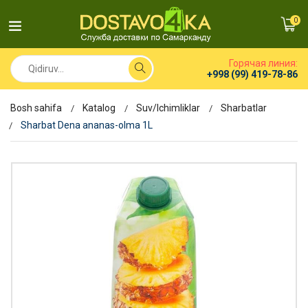
0
Горячая линия:
+998 (99) 419-78-86
Bosh sahifa
Katalog
Suv/Ichimliklar
Sharbatlar
Sharbat Dena ananas-olma 1L