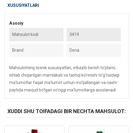
XUSUSIYATLARI
Asosiy
Mahsulot kodi
3419
Brand
Dena
Mahsulotning texnik xususiyatlari, etkazib berish to'plami,
ishlab chiqarilgan mamlakati va tashqi ko'rinishi to'g'risidagi
ma'lumotlar faqat ma'lumot uchun mo'ljallangan va nashr
paytida mavjud bo'lgan so'nggi ma'lumotlarga asoslanadi.
XUDDI SHU TOIFADAGI BIR NECHTA MAHSULOT:
Kod: 4046
Kod: 5927