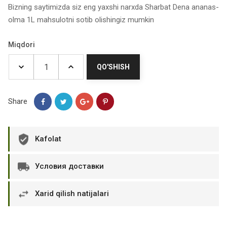
Bizning saytimizda siz eng yaxshi narxda Sharbat Dena ananas-
olma 1L mahsulotni sotib olishingiz mumkin
Miqdori
QO'SHISH
Share
Kafolat
Условия доставки
Xarid qilish natijalari