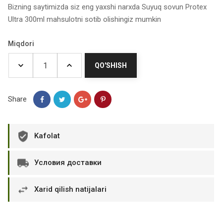
Bizning saytimizda siz eng yaxshi narxda Suyuq sovun Protex
Ultra 300ml mahsulotni sotib olishingiz mumkin
Miqdori
QO'SHISH
Share
Kafolat
Условия доставки
Xarid qilish natijalari