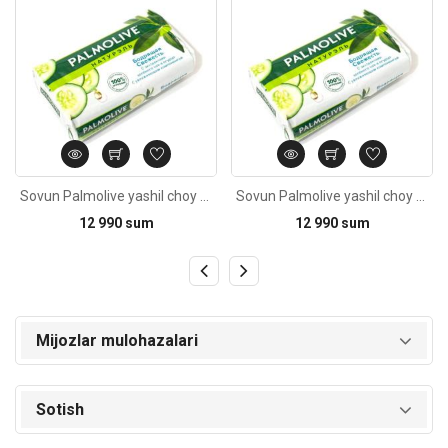
Sovun Palmolive yashil choy va bodring bilan 90g
Sovun Palmolive yashil choy va bodring bilan 90g
12 990 sum
12 990 sum
Mijozlar mulohazalari
Sotish