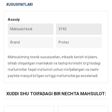
XUSUSIYATLARI
Asosiy
Mahsulot kodi
3192
Brand
Protex
Mahsulotning texnik xususiyatlari, etkazib berish to'plami,
ishlab chiqarilgan mamlakati va tashqi ko'rinishi to'g'risidagi
ma'lumotlar faqat ma'lumot uchun mo'ljallangan va nashr
paytida mavjud bo'lgan so'nggi ma'lumotlarga asoslanadi.
XUDDI SHU TOIFADAGI BIR NECHTA MAHSULOT:
Kod: 2160
Kod: 1726