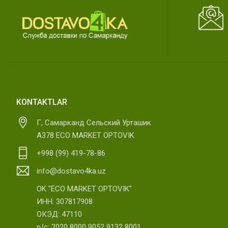
KONTAKTLAR
Г, Самарканд Сельский Урташик
А378 ECO MARKET OPTOVIK
+998 (99) 419-78-86
info@dostavo4ka.uz
OK "ECO MARKET OPTOVIK"
ИНН: 307817908
ОКЭД: 47110
р/с: 2020 8000 9052 9132 8001