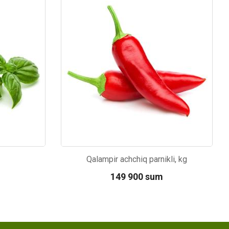
Kod: 2459
Qalampir achchiq parnikli, kg
149 900 sum