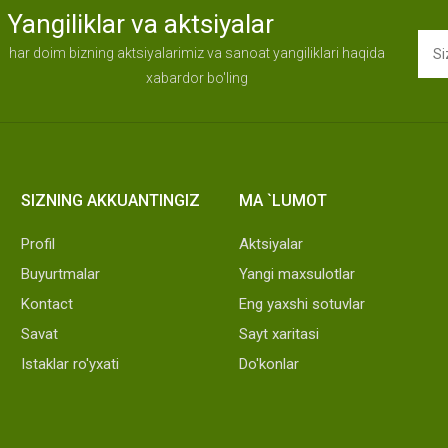
Yangiliklar va aktsiyalar
har doim bizning aktsiyalarimiz va sanoat yangiliklari haqida
xabardor bo'ling
SIZNING AKKUANTINGIZ
MA `LUMOT
Profil
Aktsiyalar
Buyurtmalar
Yangi maxsulotlar
Kontact
Eng yaxshi sotuvlar
Savat
Sayt xaritasi
Istaklar ro'yxati
Do'konlar