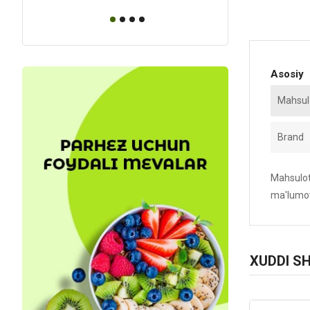
Asosiy
Mahsulo
Brand
Mahsulotn
ma'lumot
XUDDI S