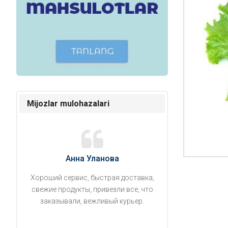
Mijozlar mulohazalari
Анна Уланова
Александ
Хороший сервис, быстрая доставка,
Продукты привезли
свежие продукты, привезли все, что
время. Занесли на 5 
заказывали, вежливый курьер.
аккуратно поставил
упаковано, свеже