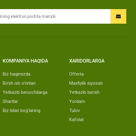
KOMPANIYA HAQIDA
XARIDORLARGA
Biz haqimizda
Offerta
Bo'sh ish o'rinlari
Maxfiylik siyosati
Yetkazib beruvchilarga
Yetkazib berish
Shartlar
Yordam
Biz bilan bog'laning
Tulov
Kafolat