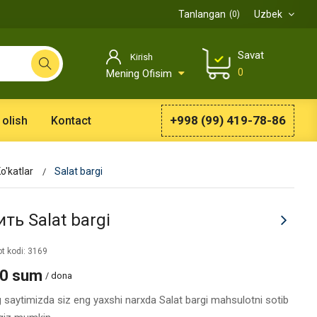
Tanlangan
Uzbek
0
Savat
Kirish
0
Mening Ofisim
+998 (99) 419-78-86
 olish
Kontact
o'katlar
Salat bargi
ть Salat bargi
t kodi: 3169
00 sum
/ dona
g saytimizda siz eng yaxshi narxda Salat bargi mahsulotni sotib