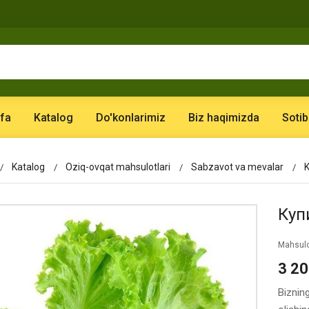
fa
Katalog
Do'konlarimiz
Biz haqimizda
Sotib
Katalog
Oziq-ovqat mahsulotlari
Sabzavot va mevalar
K
Купи
Mahsulo
3 2
Biznin