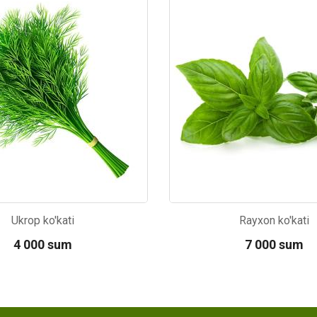
4
Kod: 1255
Ukrop ko'kati
Rayxon ko'kati
4 000 sum
7 000 sum