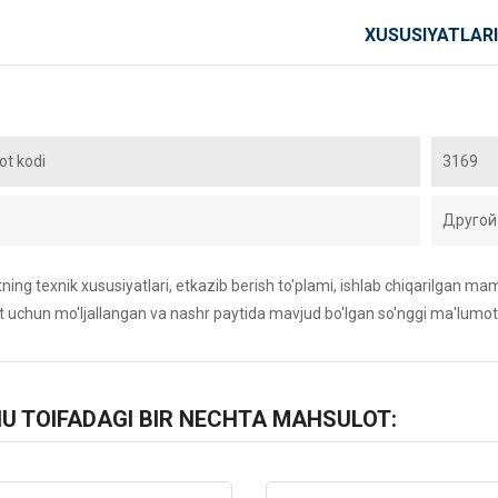
XUSUSIYATLARI
t kodi
3169
Другой
ing texnik xususiyatlari, etkazib berish to'plami, ishlab chiqarilgan maml
 uchun mo'ljallangan va nashr paytida mavjud bo'lgan so'nggi ma'lumot
HU TOIFADAGI BIR NECHTA MAHSULOT: