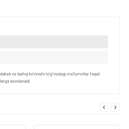
akati va tashqi ko'rinishi to'g'risidagi ma'lumotlar faqat
larga asoslanadi.