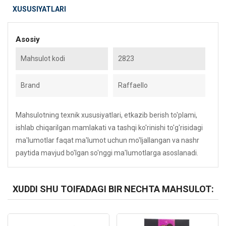
XUSUSIYATLARI
Asosiy
Mahsulot kodi
2823
Brand
Raffaello
Mahsulotning texnik xususiyatlari, etkazib berish to'plami,
ishlab chiqarilgan mamlakati va tashqi ko'rinishi to'g'risidagi
ma'lumotlar faqat ma'lumot uchun mo'ljallangan va nashr
paytida mavjud bo'lgan so'nggi ma'lumotlarga asoslanadi.
XUDDI SHU TOIFADAGI BIR NECHTA MAHSULOT:
Kod: 3729
Kod: 6044