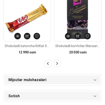
Shokoladli batoncha KitKat Senses Gold edition 40g
Shokoladli konfetlar Marsianka 200g
12 990 sum
20 500 sum
Mijozlar mulohazalari
Sotish