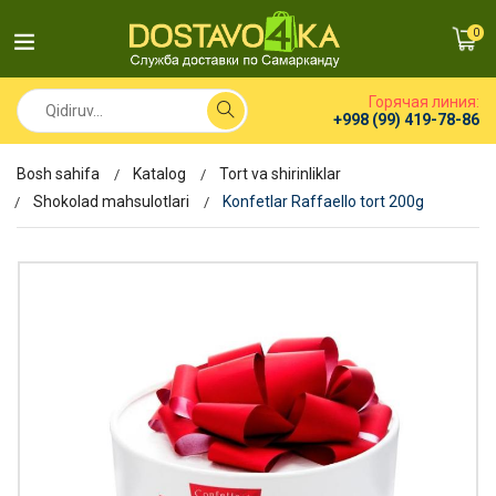
0
Горячая линия:
+998 (99) 419-78-86
Bosh sahifa
Katalog
Tort va shirinliklar
Shokolad mahsulotlari
Konfetlar Raffaello tort 200g