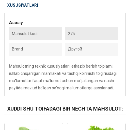
XUSUSIYATLARI
Asosiy
Mahsulot kodi
275
Brand
Другой
Mahsulotning texnik xususiyatlari, etkazib berish to'plami,
ishlab chiqarilgan mamlakati va tashqi ko'rinishi to'g'risidagi
ma'lumotlar faqat ma'lumot uchun mo'ljallangan va nashr
paytida mavjud bo'lgan so'nggi ma'lumotlarga asoslanadi.
XUDDI SHU TOIFADAGI BIR NECHTA MAHSULOT:
Kod: 3169
Kod: 935