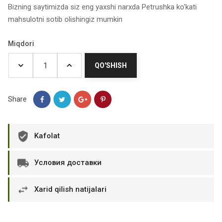
Bizning saytimizda siz eng yaxshi narxda Petrushka ko'kati
mahsulotni sotib olishingiz mumkin
Miqdori
QO'SHISH
Share
Kafolat
Условия доставки
Xarid qilish natijalari