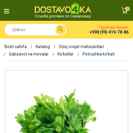
0
Горячая линия:
+998 (99) 419-78-86
Bosh sahifa
Katalog
Oziq-ovqat mahsulotlari
Sabzavot va mevalar
Ko'katlar
Petrushka ko'kati