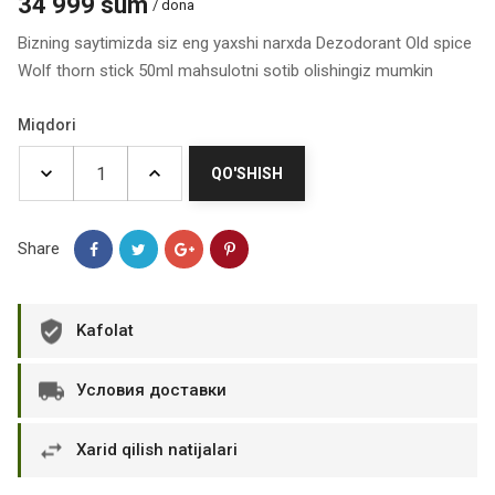
34 999 sum
/ dona
Bizning saytimizda siz eng yaxshi narxda Dezodorant Old spice
Wolf thorn stick 50ml mahsulotni sotib olishingiz mumkin
Miqdori
QO'SHISH
Share
Kafolat
Условия доставки
Xarid qilish natijalari