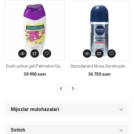
Kod: 3381
Kod: 2306
Dush uchun gel Palmolive Qora Orhideya 250ml
Dezodarant Nivea Serebryanaya zashita rolikli erkaklar uchun 50ml
39 990 sum
36 750 sum
Mijozlar mulohazalari
Sotish