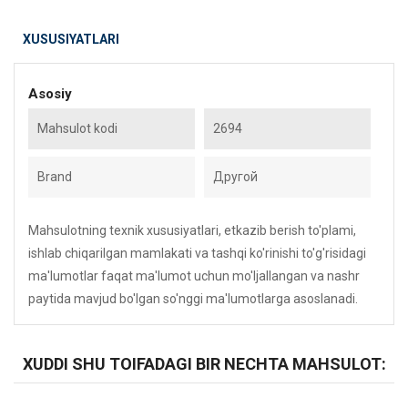
XUSUSIYATLARI
Asosiy
Mahsulot kodi
2694
Brand
Другой
Mahsulotning texnik xususiyatlari, etkazib berish to'plami,
ishlab chiqarilgan mamlakati va tashqi ko'rinishi to'g'risidagi
ma'lumotlar faqat ma'lumot uchun mo'ljallangan va nashr
paytida mavjud bo'lgan so'nggi ma'lumotlarga asoslanadi.
XUDDI SHU TOIFADAGI BIR NECHTA MAHSULOT: