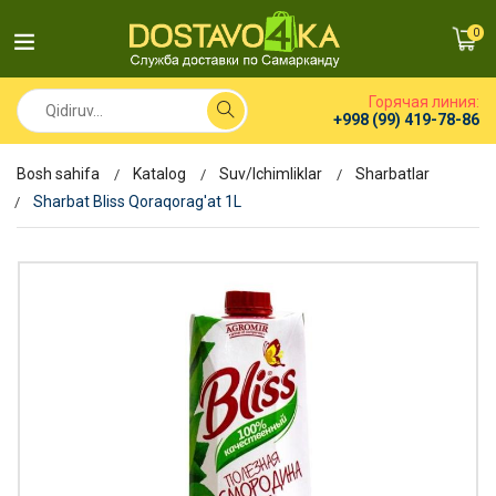
0
Горячая линия:
+998 (99) 419-78-86
Bosh sahifa
Katalog
Suv/Ichimliklar
Sharbatlar
Sharbat Bliss Qoraqorag'at 1L