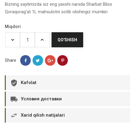
Bizning saytimizda siz eng yaxshi narxda Sharbat Bliss
Qoraqorag'at 1L mahsulotni sotib olishingiz mumkin
Miqdori
QO'SHISH
Share
Kafolat
Условия доставки
Xarid qilish natijalari