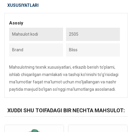
XUSUSIYATLARI
Asosiy
Mahsulot kodi
2505
Brand
Bliss
Mahsulotning texnik xususiyatlari, etkazib berish to'plami,
ishlab chiqarilgan mamlakati va tashqi ko'rinishi to'g'risidagi
ma'lumotlar faqat ma'lumot uchun mo'ljallangan va nashr
paytida mavjud bo'lgan so'nggi ma'lumotlarga asoslanadi.
XUDDI SHU TOIFADAGI BIR NECHTA MAHSULOT:
Kod: 5119
Kod: 1855