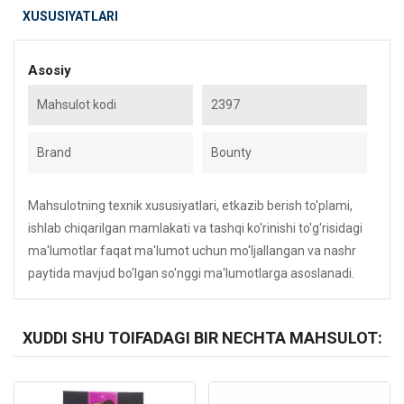
XUSUSIYATLARI
Asosiy
Mahsulot kodi
2397
Brand
Bounty
Mahsulotning texnik xususiyatlari, etkazib berish to'plami,
ishlab chiqarilgan mamlakati va tashqi ko'rinishi to'g'risidagi
ma'lumotlar faqat ma'lumot uchun mo'ljallangan va nashr
paytida mavjud bo'lgan so'nggi ma'lumotlarga asoslanadi.
XUDDI SHU TOIFADAGI BIR NECHTA MAHSULOT:
Kod: 972
Kod: 3017