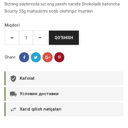
Bizning saytimizda siz eng yaxshi narxda Shokoladli batoncha
Bounty 55g mahsulotni sotib olishingiz mumkin
Miqdori
QO'SHISH
Share
Kafolat
Условия доставки
Xarid qilish natijalari