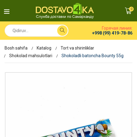
0
Горячая линия:
+998 (99) 419-78-86
Bosh sahifa
Katalog
Tort va shirinliklar
Shokolad mahsulotlari
Shokoladli batoncha Bounty 55g