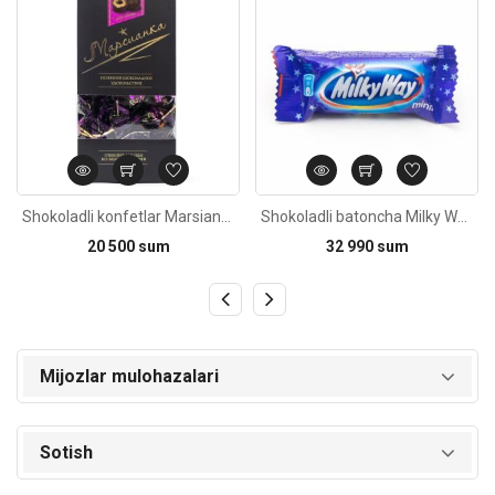
Shokoladli konfetlar Marsianka 200g
Shokoladli batoncha Milky Way minis 176g
20 500 sum
32 990 sum
Mijozlar mulohazalari
Sotish