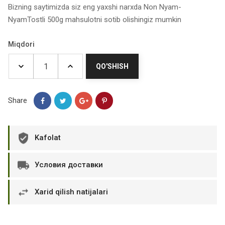
Bizning saytimizda siz eng yaxshi narxda Non Nyam-
NyamTostli 500g mahsulotni sotib olishingiz mumkin
Miqdori
QO'SHISH
Share
Kafolat
Условия доставки
Xarid qilish natijalari