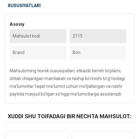
XUSUSIYATLARI
Asosiy
Mahsulot kodi
2115
Brand
Bon
Mahsulotning texnik xususiyatlari, etkazib berish to'plami,
ishlab chiqarilgan mamlakati va tashqi ko'rinishi to'g'risidagi
ma'lumotlar faqat ma'lumot uchun mo'ljallangan va nashr
paytida mavjud bo'lgan so'nggi ma'lumotlarga asoslanadi.
XUDDI SHU TOIFADAGI BIR NECHTA MAHSULOT:
Kod: 5216
Kod: 6036