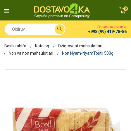
0
Горячая линия:
+998 (99) 419-78-86
Bosh sahifa
Katalog
Oziq-ovqat mahsulotlari
Non va non mahsulotlari
Non Nyam-NyamTostli 500g