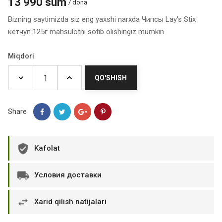
13 990 sum
/ dona
Bizning saytimizda siz eng yaxshi narxda Чипсы Lay's Stix
кетчуп 125г mahsulotni sotib olishingiz mumkin
Miqdori
QO'SHISH
Share
Kafolat
Условия доставки
Xarid qilish natijalari