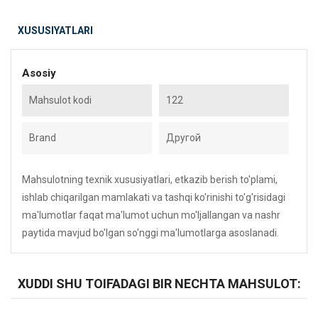
XUSUSIYATLARI
Asosiy
Mahsulot kodi
122
Brand
Другой
Mahsulotning texnik xususiyatlari, etkazib berish to'plami,
ishlab chiqarilgan mamlakati va tashqi ko'rinishi to'g'risidagi
ma'lumotlar faqat ma'lumot uchun mo'ljallangan va nashr
paytida mavjud bo'lgan so'nggi ma'lumotlarga asoslanadi.
XUDDI SHU TOIFADAGI BIR NECHTA MAHSULOT: