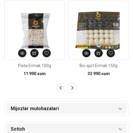
Kod: 2211
Kod: 643
Pista Ermak 100g
Bio qurt Ermak 150g
11 990 sum
33 990 sum
Mijozlar mulohazalari
Sotish