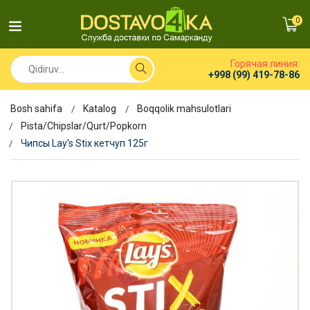
0
Горячая линия:
+998 (99) 419-78-86
Bosh sahifa
Katalog
Boqqolik mahsulotlari
Pista/Chipslar/Qurt/Popkorn
Чипсы Lay's Stix кетчуп 125г