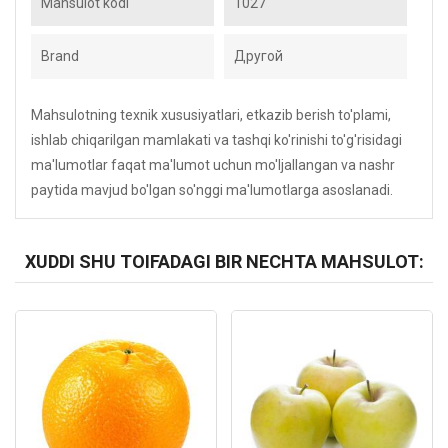
Mahsulot kodi
1027
Brand
Другой
Mahsulotning texnik xususiyatlari, etkazib berish to'plami,
ishlab chiqarilgan mamlakati va tashqi ko'rinishi to'g'risidagi
ma'lumotlar faqat ma'lumot uchun mo'ljallangan va nashr
paytida mavjud bo'lgan so'nggi ma'lumotlarga asoslanadi.
XUDDI SHU TOIFADAGI BIR NECHTA MAHSULOT:
Kod: 5050
Kod: 8