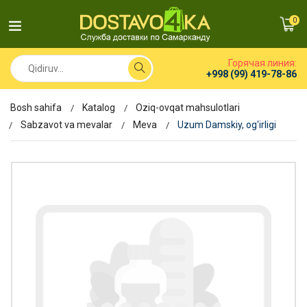
0
Горячая линия:
+998 (99) 419-78-86
Bosh sahifa
Katalog
Oziq-ovqat mahsulotlari
Sabzavot va mevalar
Meva
Uzum Damskiy, og'irligi