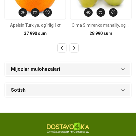
Apelsin Turkiya, og'irligi1кг
Olma Simirenko mahalliy, og'irligi
37 990 sum
28 990 sum
Mijozlar mulohazalari
Sotish