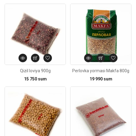
Kod: 261
Qizil loviya 900g
Perlovka yormasi Makfa 800g
15 750 sum
19 990 sum
Kod: 3598