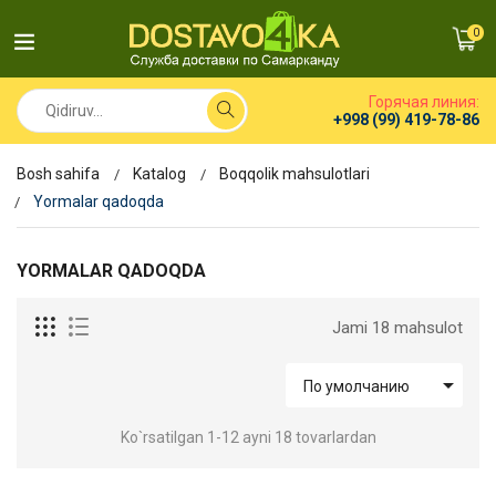
0
Горячая линия:
+998 (99) 419-78-86
Bosh sahifa
Katalog
Boqqolik mahsulotlari
Yormalar qadoqda
YORMALAR QADOQDA
Jami 18 mahsulot

По умолчанию
Ko`rsatilgan 1-12 ayni 18 tovarlardan