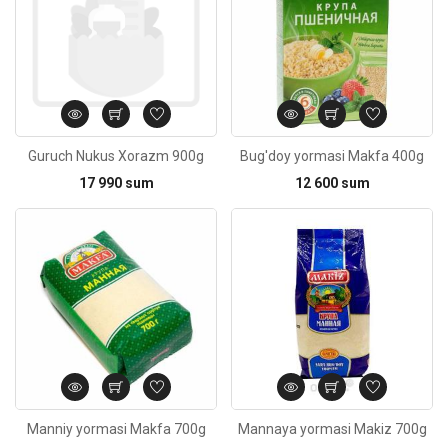
Guruch Nukus Xorazm 900g
Bug'doy yormasi Makfa 400g
17 990 sum
12 600 sum
Kod: 2151
Manniy yormasi Makfa 700g
Mannaya yormasi Makiz 700g