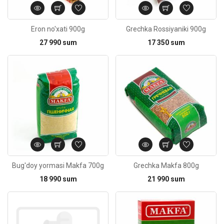
Eron no'xati 900g
Grechka Rossiyaniki 900g
27 990 sum
17 350 sum
Kod: 2386
Bug'doy yormasi Makfa 700g
Grechka Makfa 800g
18 990 sum
21 990 sum
Kod: 4443