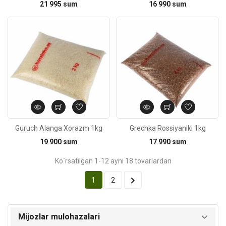
21 995 sum
16 990 sum
Kod: 920
Guruch Alanga Xorazm 1kg
Grechka Rossiyaniki 1kg
19 900 sum
17 990 sum
Ko`rsatilgan 1-12 ayni 18 tovarlardan

1
2
Mijozlar mulohazalari