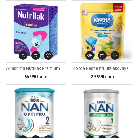
Kod: 2521
Arlashma Nutrilak Premium 1/ 0-6oy 350g
Bo'tqa Nestle multizlakovaya olma va banan bilan 6oy+ 220g
65 990 sum
29 990 sum
Kod: 2561