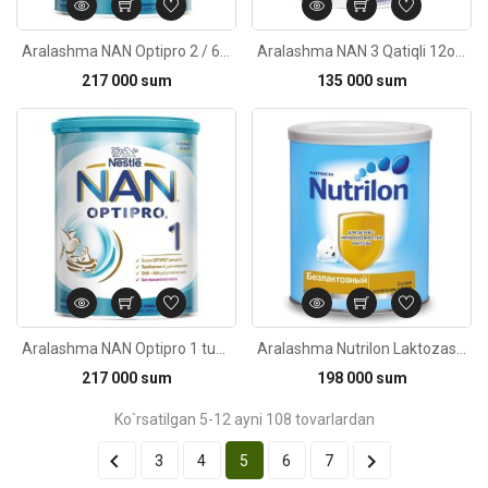
Aralashma NAN Optipro 2 / 6oy+ 800g
Aralashma NAN 3 Qatiqli 12oy+ 400g
217 000 sum
135 000 sum
Kod: 2909
Aralashma NAN Optipro 1 tug'ilgandan boshlab 800g
Aralashma Nutrilon Laktozasiz tug'ilishidan 400g
217 000 sum
198 000 sum
Ko`rsatilgan 5-12 ayni 108 tovarlardan


3
4
5
6
7