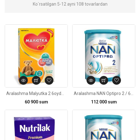
Ko`rsatilgan 5-12 ayni 108 tovarlardan
Kod: 2208
Aralashma Malyutka 2 6oydan-12gacha 350g
Aralashma NAN Optipro 2 / 6oy+ 400g
60 900 sum
112 000 sum
Kod: 2307