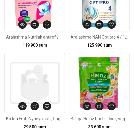
Aralashma Nutrilak antireflyuksli tug'ilishdan boshlab 350g
Aralashma NAN Optipro 4 / 18oy 400g
119 900 sum
125 990 sum
Kod: 2243
Bo'tqa FrutoNyanya sutli, bug'doyli, olmali va qulupnayli 6oy+/200g
Bo'tqa Heinz har hil donli, yogurtli, malina, olho'ri, olma va gilos bilan 1yosh 200g
29 500 sum
33 600 sum