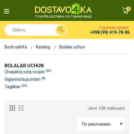
0
Горячая линия:
+998 (99) 419-78-86
Bosh sahifa
Katalog
Bolalar uchun
BOLALAR UCHUN
(65)
Chaqaloq oziq-ovqati
(8)
Gigiyena buyumlari
(29)
Tagliklar
Jami 108 mahsulot

По умолчанию