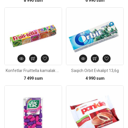
8 990 sum
6 990 sum
Kod: 4190
Konfetlar Fruittella kamalak 41g
Saqich Orbit Evkalipt 13,6g
7 499 sum
4 990 sum
Kod: 4699