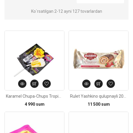
Ko`rsatilgan 2-12 ayni 127 tovarlardan
Kod: 2912
Karamel Chupa-Chups Tropik meva lazzati 15g
Rulet Yashkino qulupnayli 200g
4 990 sum
11 500 sum
Kod: 3492