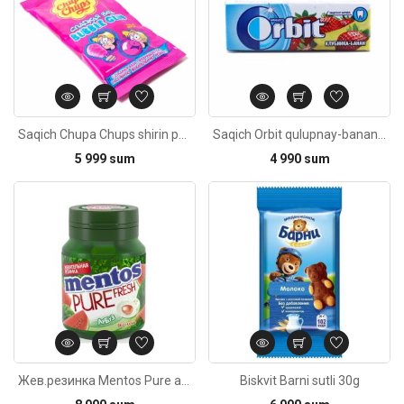
Saqich Chupa Chups shirin pahta tutti frutti 11g
Saqich Orbit qulupnay-banan 13,6g
5 999 sum
4 990 sum
Kod: 4052
Жев.резинка Mentos Pure арбуз 38г
Biskvit Barni sutli 30g