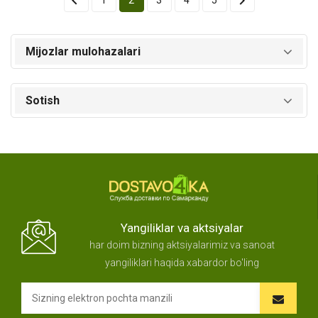


1
2
3
4
5
Mijozlar mulohazalari
Sotish
Yangiliklar va aktsiyalar
har doim bizning aktsiyalarimiz va sanoat
yangiliklari haqida xabardor bo'ling