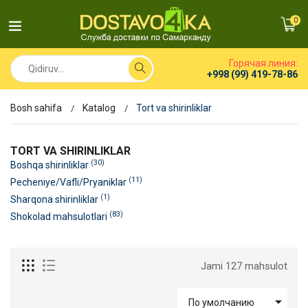
0
Горячая линия:
+998 (99) 419-78-86
Bosh sahifa
Katalog
Tort va shirinliklar
TORT VA SHIRINLIKLAR
(30)
Boshqa shirinliklar
(11)
Pecheniye/Vafli/Pryaniklar
(1)
Sharqona shirinliklar
(83)
Shokolad mahsulotlari
Jami 127 mahsulot

По умолчанию