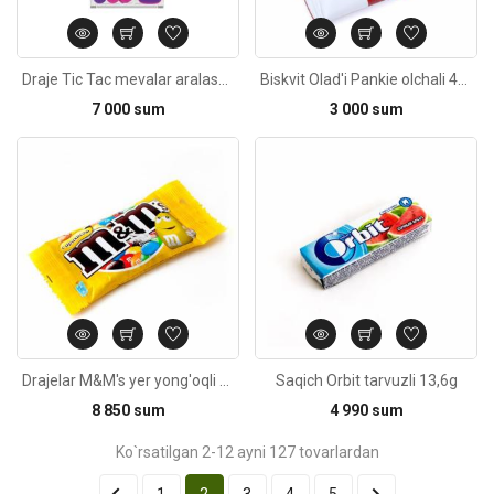
Draje Tic Tac mevalar aralashmasi 16g
Biskvit Olad'i Pankie olchali 40g
7 000 sum
3 000 sum
Kod: 4332
Drajelar M&M's yer yong'oqli 45g
Saqich Orbit tarvuzli 13,6g
8 850 sum
4 990 sum
Ko`rsatilgan 2-12 ayni 127 tovarlardan