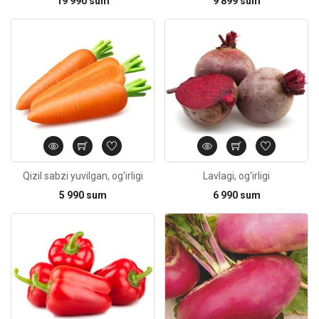
19 990 sum
9 899 sum
Kod: 5019
Qizil sabzi yuvilgan, og'irligi
Lavlagi, og'irligi
5 990 sum
6 990 sum
Kod: 6491