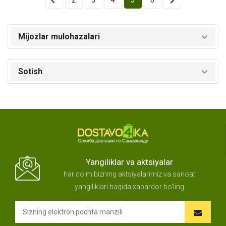


2
3
4
5
6
Mijozlar mulohazalari
Sotish
Yangiliklar va aktsiyalar
har doim bizning aktsiyalarimiz va sanoat
yangiliklari haqida xabardor bo'ling