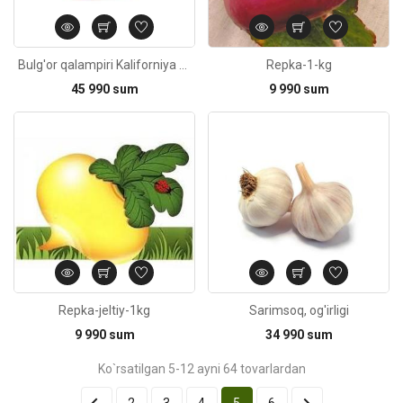
Bulg'or qalampiri Kaliforniya qizil, og'irligi
Repka-1-kg
45 990 sum
9 990 sum
Kod: 5993
Repka-jeltiy-1kg
Sarimsoq, og'irligi
9 990 sum
34 990 sum
Ko`rsatilgan 5-12 ayni 64 tovarlardan