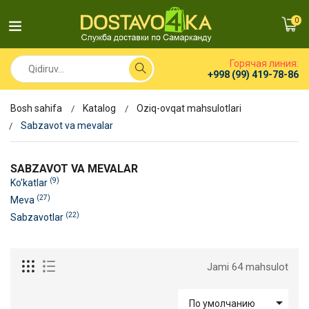
0
Горячая линия:
+998 (99) 419-78-86
Bosh sahifa
Katalog
Oziq-ovqat mahsulotlari
Sabzavot va mevalar
SABZAVOT VA MEVALAR
(9)
Ko'katlar
(27)
Meva
(22)
Sabzavotlar
Jami 64 mahsulot

По умолчанию