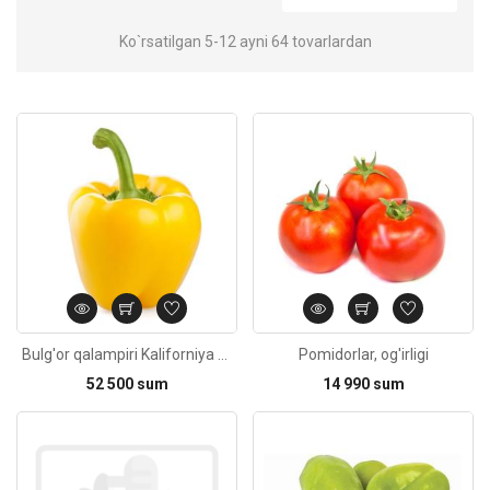
Ko`rsatilgan 5-12 ayni 64 tovarlardan
Kod: 5828
Bulg'or qalampiri Kaliforniya sariq, og'irligi
Pomidorlar, og'irligi
52 500 sum
14 990 sum
Kod: 6453